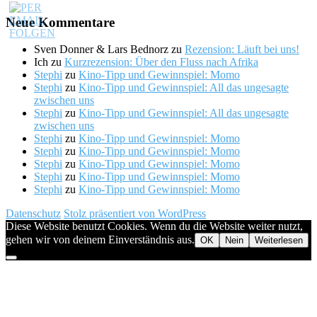
Neue Kommentare
Sven Donner & Lars Bednorz
zu
Rezension: Läuft bei uns!
Ich
zu
Kurzrezension: Über den Fluss nach Afrika
Stephi
zu
Kino-Tipp und Gewinnspiel: Momo
Stephi
zu
Kino-Tipp und Gewinnspiel: All das ungesagte
zwischen uns
Stephi
zu
Kino-Tipp und Gewinnspiel: All das ungesagte
zwischen uns
Stephi
zu
Kino-Tipp und Gewinnspiel: Momo
Stephi
zu
Kino-Tipp und Gewinnspiel: Momo
Stephi
zu
Kino-Tipp und Gewinnspiel: Momo
Stephi
zu
Kino-Tipp und Gewinnspiel: Momo
Stephi
zu
Kino-Tipp und Gewinnspiel: Momo
Datenschutz
Stolz präsentiert von WordPress
Diese Website benutzt Cookies. Wenn du die Website weiter nutzt,
gehen wir von deinem Einverständnis aus.
OK
Nein
Weiterlesen