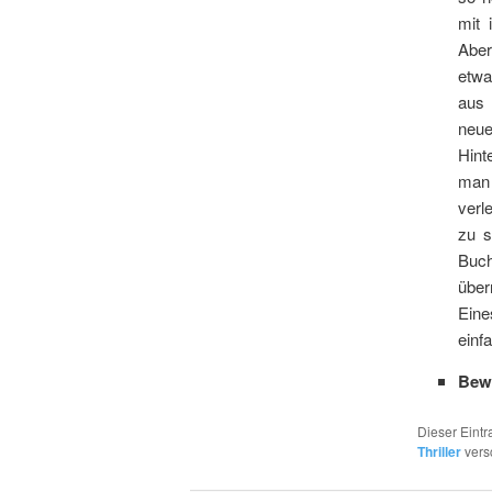
mit 
Aber
etwa
aus 
neue
Hint
man 
verl
zu s
Buc
über
Ein
einf
Bew
Dieser Eint
Thriller
vers