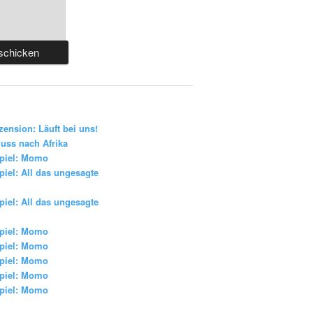
zension: Läuft bei uns!
uss nach Afrika
piel: Momo
iel: All das ungesagte
iel: All das ungesagte
piel: Momo
piel: Momo
piel: Momo
piel: Momo
piel: Momo