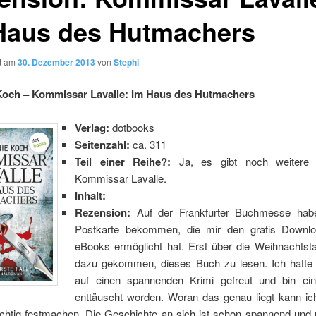
Haus des Hutmachers
ht am
30. Dezember 2013
von
Stephi
Koch – Kommissar Lavalle: Im Haus des Hutmachers
Verlag:
dotbooks
Seitenzahl:
ca. 311
Teil einer Reihe?:
Ja, es gibt noch weitere 
Kommissar Lavalle.
Inhalt:
Rezension:
Auf der Frankfurter Buchmesse hab
Postkarte bekommen, die mir den gratis Downlo
eBooks ermöglicht hat. Erst über die Weihnachtsta
dazu gekommen, dieses Buch zu lesen. Ich hatte
auf einen spannenden Krimi gefreut und bin ei
enttäuscht worden. Woran das genau liegt kann ich
ichtig festmachen. Die Geschichte an sich ist schon spannend und 