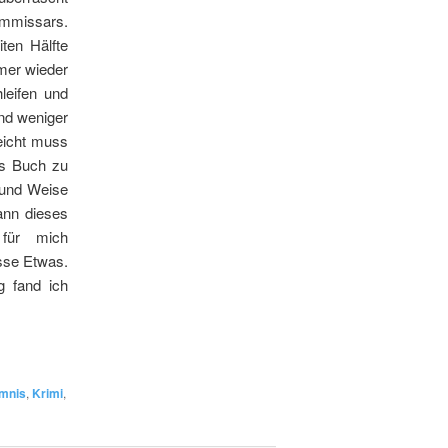
mmissars.
ten Hälfte
mer wieder
leifen und
nd weniger
leicht muss
es Buch zu
 und Weise
ann dieses
 für mich
sse Etwas.
 fand ich
mnis
,
Krimi
,