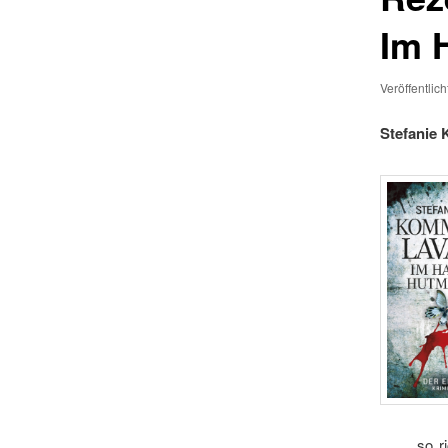
Im 
Veröffentlic
Stefanie 
so r