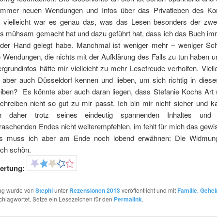
immer neuen Wendungen und Infos über das Privatleben des Ko
 vielleicht war es genau das, was das Lesen besonders der zwei
s mühsam gemacht hat und dazu geführt hat, dass ich das Buch im
der Hand gelegt habe. Manchmal ist weniger mehr – weniger Sch
 Wendungen, die nichts mit der Aufklärung des Falls zu tun haben u
ergrundinfos hätte mir vielleicht zu mehr Lesefreude verholfen. Viel
aber auch Düsseldorf kennen und lieben, um sich richtig in dies
eiben? Es könnte aber auch daran liegen, dass Stefanie Kochs Art
chreiben nicht so gut zu mir passt. Ich bin mir nicht sicher und k
h daher trotz seines eindeutig spannenden Inhaltes und
raschenden Endes nicht weiterempfehlen, im fehlt für mich das gewi
es muss ich aber am Ende noch lobend erwähnen: Die Widmung
ach schön.
ertung:
rag wurde von
Stephi
unter
Rezensionen 2013
veröffentlicht und mit
Familie
,
Gehei
chlagwortet. Setze ein Lesezeichen für den
Permalink
.