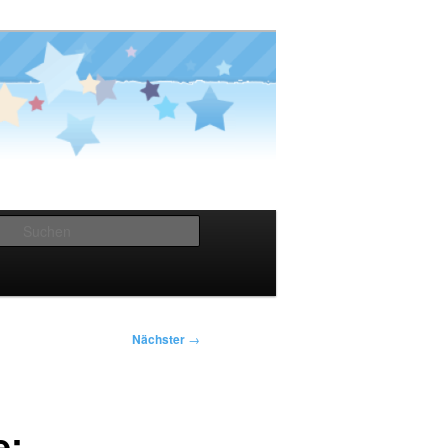
Suchen
Nächster
→
e: