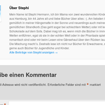
Über Stephi
Mein Name ist Stephi Hermann, ich bin Mama von zwei wundervollen Kind
aus Hamburg, bin 44 Jahre alt und liebe Bücher über alles :-). Am liebsten l
gemütlich in meiner Hängematte in der Sonne und neuerdings auch mein
gemütlichen Strandkorb (Das geht sogar bei schlechtem Wetter) oder mit le
Schokolade auf dem Sofa. Dabei mag ich es, wenn mich die Bücher in im
Welten entführen, egal ob sie in der echten Welt oder in der Phantasie spie
romantisch sind oder mir beim Lesen eine Gänsehaut über den Rücken lau
Die Mischung macht´s. Deshalb lese ich nicht nur Bücher für Erwachsene, 
gerne auch Bücher für Jugendliche und Kinder.
Alle Beiträge von Stephi anzeigen
→
ibe einen Kommentar
*
l-Adresse wird nicht veröffentlicht.
Erforderliche Felder sind mit
markiert
*
ar