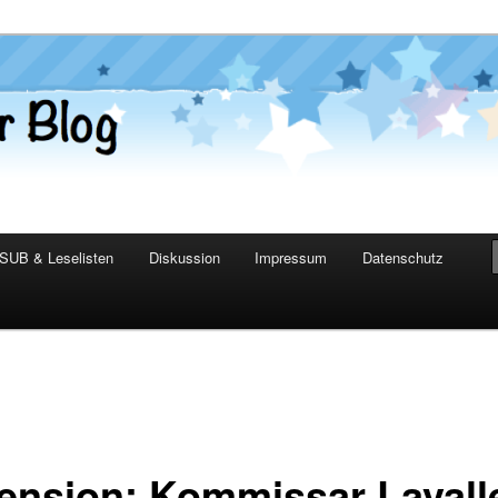
er Blog
SUB & Leselisten
Diskussion
Impressum
Datenschutz
ension: Kommissar Lavall