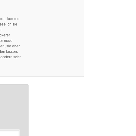
ern , komme
ese ich sie
em
ckerer
mer neue
len, sie eher
fen lassen.
sondern sehr