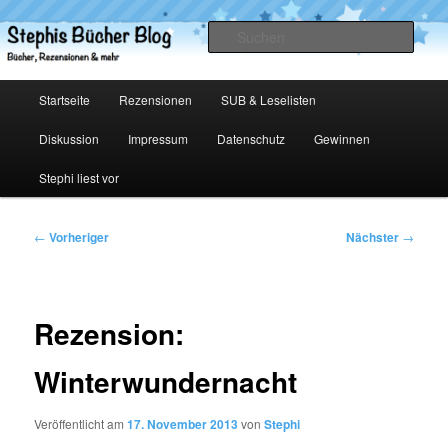
Zum
primären
Such
Inhalt
springen
Stephis Bücher Blog
Hauptmenü
Startseite
Rezensionen
SUB & Leselisten
Diskussion
Impressum
Datenschutz
Gewinnen
Stephi liest vor
Beitragsnavigation
←
Vorheriger
Nächster
→
Rezension:
Winterwundernacht
Veröffentlicht am
17. November 2013
von
Stephi