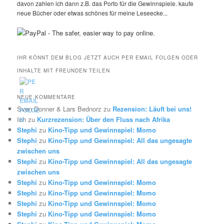
davon zahlen ich dann z.B. das Porto für die Gewinnspiele. kaufe
neue Bücher oder etwas schönes für meine Leseecke...
IHR KÖNNT DEM BLOG JETZT AUCH PER EMAIL FOLGEN ODER
INHALTE MIT FREUNDEN TEILEN
NEUE KOMMENTARE
Sven Donner & Lars Bednorz
zu
Rezension: Läuft bei uns!
Ich
zu
Kurzrezension: Über den Fluss nach Afrika
Stephi
zu
Kino-Tipp und Gewinnspiel: Momo
Stephi
zu
Kino-Tipp und Gewinnspiel: All das ungesagte
zwischen uns
Stephi
zu
Kino-Tipp und Gewinnspiel: All das ungesagte
zwischen uns
Stephi
zu
Kino-Tipp und Gewinnspiel: Momo
Stephi
zu
Kino-Tipp und Gewinnspiel: Momo
Stephi
zu
Kino-Tipp und Gewinnspiel: Momo
Stephi
zu
Kino-Tipp und Gewinnspiel: Momo