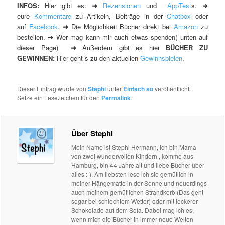
INFOS:
Hier gibt es:
➜
Rezensionen
und
AppTest
s.
➜
eure
Kommentare
zu Artikeln,
Beiträge in der
Chatbox
oder
auf
Facebook
.
➜
Die Möglichkeit Bücher direkt bei
Amazon
zu
bestellen.
➜
Wer mag kann mir auch etwas spenden( unten auf
dieser Page)
➜
Außerdem gibt es hier
BÜCHER ZU
GEWINNEN:
Hier geht´s zu den aktuellen
Gewinnspielen
.
Dieser Eintrag wurde von
Stephi
unter
Einfach so
veröffentlicht.
Setze ein Lesezeichen für den
Permalink
.
Über Stephi
Mein Name ist Stephi Hermann, ich bin Mama
von zwei wundervollen Kindern , komme aus
Hamburg, bin 44 Jahre alt und liebe Bücher über
alles :-). Am liebsten lese ich sie gemütlich in
meiner Hängematte in der Sonne und neuerdings
auch meinem gemütlichen Strandkorb (Das geht
sogar bei schlechtem Wetter) oder mit leckerer
Schokolade auf dem Sofa. Dabei mag ich es,
wenn mich die Bücher in immer neue Welten