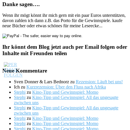
Danke sagen….
Wenn ihr mögt könnt ihr mich gern mit ein paar Euros unterstützen,
davon zahlen ich dann z.B. das Porto für die Gewinnspiele. kaufe
neue Bücher oder etwas schönes für meine Leseecke...
Ihr könnt dem Blog jetzt auch per Email folgen oder
Inhalte mit Freunden teilen
Neue Kommentare
Sven Donner & Lars Bednorz
zu
Rezension: Läuft bei uns!
Ich
zu
Kurzrezension: Über den Fluss nach Afrika
Stephi
zu
Kino-Tipp und Gewinnspiel: Momo
Stephi
zu
Kino-Tipp und Gewinnspiel: All das ungesagte
zwischen uns
Stephi
zu
Kino-Tipp und Gewinnspiel: All das ungesagte
zwischen uns
Stephi
zu
Kino-Tipp und Gewinnspiel: Momo
Stephi
zu
Kino-Tipp und Gewinnspiel: Momo
Stephi
zu
Kino-Tipp und Gewinnspiel: Momo