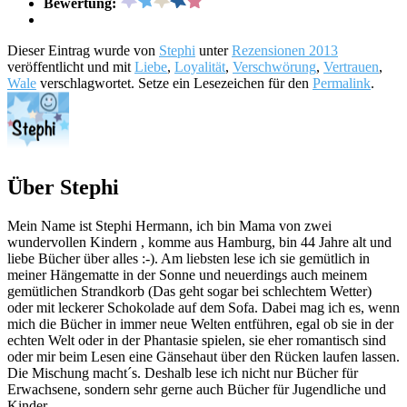
Bewertung:
Dieser Eintrag wurde von
Stephi
unter
Rezensionen 2013
veröffentlicht und mit
Liebe
,
Loyalität
,
Verschwörung
,
Vertrauen
,
Wale
verschlagwortet. Setze ein Lesezeichen für den
Permalink
.
Über Stephi
Mein Name ist Stephi Hermann, ich bin Mama von zwei
wundervollen Kindern , komme aus Hamburg, bin 44 Jahre alt und
liebe Bücher über alles :-). Am liebsten lese ich sie gemütlich in
meiner Hängematte in der Sonne und neuerdings auch meinem
gemütlichen Strandkorb (Das geht sogar bei schlechtem Wetter)
oder mit leckerer Schokolade auf dem Sofa. Dabei mag ich es, wenn
mich die Bücher in immer neue Welten entführen, egal ob sie in der
echten Welt oder in der Phantasie spielen, sie eher romantisch sind
oder mir beim Lesen eine Gänsehaut über den Rücken laufen lassen.
Die Mischung macht´s. Deshalb lese ich nicht nur Bücher für
Erwachsene, sondern sehr gerne auch Bücher für Jugendliche und
Kinder.