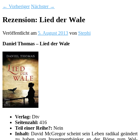
←
Vorheriger
Nächster
→
Rezension: Lied der Wale
Veröffentlicht am
5. August 2013
von
Stephi
Daniel Thomas – Lied der Wale
Verlag:
Dtv
Seitenzahl:
416
Teil einer Reihe?:
Nein
Inhalt:
David McGregor scheint sein Leben radikal geändert
zu haben vom Investmentbänker an der Börse zum Wal-