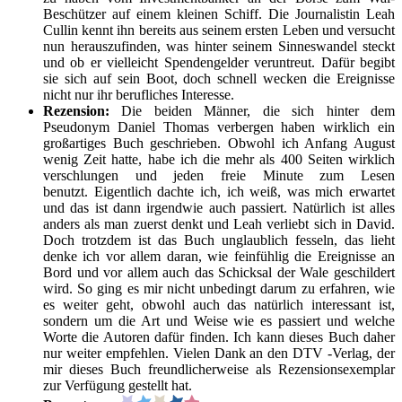
Beschützer auf einem kleinen Schiff. Die Journalistin Leah
Cullin kennt ihn bereits aus seinem ersten Leben und versucht
nun herauszufinden, was hinter seinem Sinneswandel steckt
und ob er vielleicht Spendengelder veruntreut. Dafür begibt
sie sich auf sein Boot, doch schnell wecken die Ereignisse
nicht nur ihr berufliches Interesse.
Rezension:
Die beiden Männer, die sich hinter dem
Pseudonym Daniel Thomas verbergen haben wirklich ein
großartiges Buch geschrieben. Obwohl ich Anfang August
wenig Zeit hatte, habe ich die mehr als 400 Seiten wirklich
verschlungen und jeden freie Minute zum Lesen
benutzt. Eigentlich dachte ich, ich weiß, was mich erwartet
und das ist dann irgendwie auch passiert. Natürlich ist alles
anders als man zuerst denkt und Leah verliebt sich in David.
Doch trotzdem ist das Buch unglaublich fesseln, das lieht
denke ich vor allem daran, wie feinfühlig die Ereignisse an
Bord und vor allem auch das Schicksal der Wale geschildert
wird. So ging es mir nicht unbedingt darum zu erfahren, wie
es weiter geht, obwohl auch das natürlich interessant ist,
sondern um die Art und Weise wie es passiert und welche
Worte die Autoren dafür finden. Ich kann dieses Buch daher
nur weiter empfehlen. Vielen Dank an den DTV -Verlag, der
mir dieses Buch freundlicherweise als Rezensionsexemplar
zur Verfügung gestellt hat.