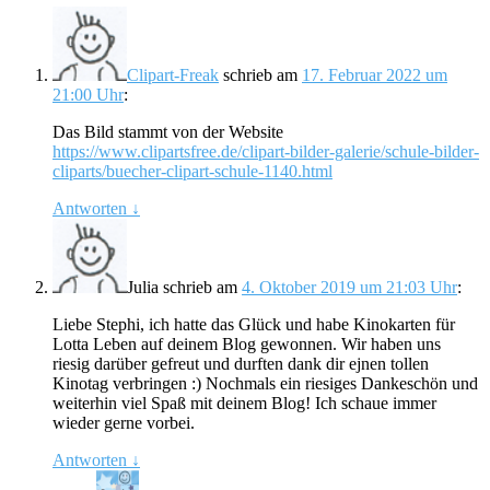
Clipart-Freak
schrieb
am
17. Februar 2022 um
21:00 Uhr
:
Das Bild stammt von der Website
https://www.clipartsfree.de/clipart-bilder-galerie/schule-bilder-
cliparts/buecher-clipart-schule-1140.html
Antworten
↓
Julia
schrieb
am
4. Oktober 2019 um 21:03 Uhr
:
Liebe Stephi, ich hatte das Glück und habe Kinokarten für
Lotta Leben auf deinem Blog gewonnen. Wir haben uns
riesig darüber gefreut und durften dank dir ejnen tollen
Kinotag verbringen :) Nochmals ein riesiges Dankeschön und
weiterhin viel Spaß mit deinem Blog! Ich schaue immer
wieder gerne vorbei.
Antworten
↓