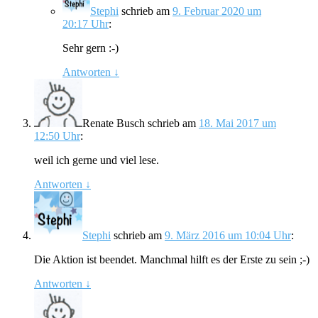
Stephi
schrieb
am
9. Februar 2020 um
20:17 Uhr
:
Sehr gern :-)
Antworten
↓
Renate Busch
schrieb
am
18. Mai 2017 um
12:50 Uhr
:
weil ich gerne und viel lese.
Antworten
↓
Stephi
schrieb
am
9. März 2016 um 10:04 Uhr
:
Die Aktion ist beendet. Manchmal hilft es der Erste zu sein ;-)
Antworten
↓