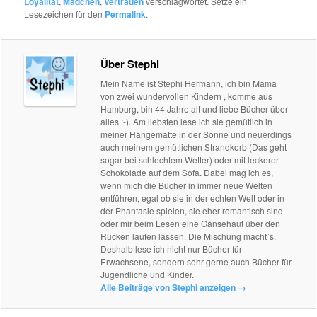
Loyalität
,
Mädchen
,
Vertrauen
verschlagwortet. Setze ein
Lesezeichen für den
Permalink
.
Über Stephi
Mein Name ist Stephi Hermann, ich bin Mama
von zwei wundervollen Kindern , komme aus
Hamburg, bin 44 Jahre alt und liebe Bücher über
alles :-). Am liebsten lese ich sie gemütlich in
meiner Hängematte in der Sonne und neuerdings
auch meinem gemütlichen Strandkorb (Das geht
sogar bei schlechtem Wetter) oder mit leckerer
Schokolade auf dem Sofa. Dabei mag ich es,
wenn mich die Bücher in immer neue Welten
entführen, egal ob sie in der echten Welt oder in
der Phantasie spielen, sie eher romantisch sind
oder mir beim Lesen eine Gänsehaut über den
Rücken laufen lassen. Die Mischung macht´s.
Deshalb lese ich nicht nur Bücher für
Erwachsene, sondern sehr gerne auch Bücher für
Jugendliche und Kinder.
Alle Beiträge von Stephi anzeigen
→