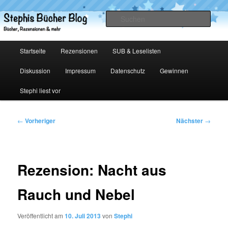
Zum
primären
Such
Inhalt
springen
Stephis Bücher Blog
Hauptmenü
Startseite
Rezensionen
SUB & Leselisten
Diskussion
Impressum
Datenschutz
Gewinnen
Stephi liest vor
Beitragsnavigation
←
Vorheriger
Nächster
→
Rezension: Nacht aus
Rauch und Nebel
Veröffentlicht am
10. Juli 2013
von
Stephi