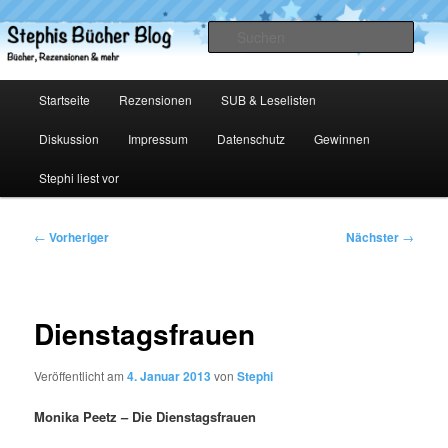
Zum
primären
Such
Inhalt
springen
Stephis Bücher Blog
Hauptmenü
Startseite
Rezensionen
SUB & Leselisten
Diskussion
Impressum
Datenschutz
Gewinnen
Stephi liest vor
Beitragsnavigation
←
Vorheriger
Nächster
→
Dienstagsfrauen
Veröffentlicht am
4. Januar 2013
von
Stephi
Monika Peetz – Die Dienstagsfrauen