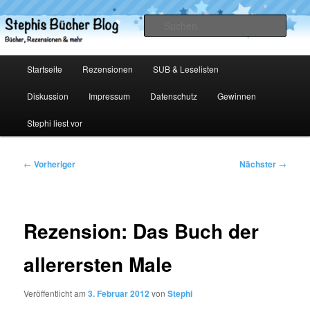
Zum
primären
Such
Inhalt
springen
Stephis Bücher Blog
Hauptmenü
Startseite
Rezensionen
SUB & Leselisten
Diskussion
Impressum
Datenschutz
Gewinnen
Stephi liest vor
Beitragsnavigation
←
Vorheriger
Nächster
→
Rezension: Das Buch der
allerersten Male
Veröffentlicht am
3. Februar 2012
von
Stephi