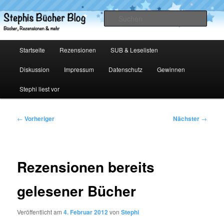
Zum
primären
Such
Inhalt
springen
Stephis Bücher Blog
Hauptmenü
Startseite
Rezensionen
SUB & Leselisten
Diskussion
Impressum
Datenschutz
Gewinnen
Stephi liest vor
Beitragsnavigation
←
Vorheriger
Nächster
→
Rezensionen bereits
gelesener Bücher
Veröffentlicht am
4. Februar 2012
von
Stephi