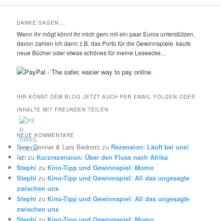
DANKE SAGEN….
Wenn ihr mögt könnt ihr mich gern mit ein paar Euros unterstützen,
davon zahlen ich dann z.B. das Porto für die Gewinnspiele. kaufe
neue Bücher oder etwas schönes für meine Leseecke...
IHR KÖNNT DEM BLOG JETZT AUCH PER EMAIL FOLGEN ODER
INHALTE MIT FREUNDEN TEILEN
NEUE KOMMENTARE
Sven Donner & Lars Bednorz
zu
Rezension: Läuft bei uns!
Ich
zu
Kurzrezension: Über den Fluss nach Afrika
Stephi
zu
Kino-Tipp und Gewinnspiel: Momo
Stephi
zu
Kino-Tipp und Gewinnspiel: All das ungesagte
zwischen uns
Stephi
zu
Kino-Tipp und Gewinnspiel: All das ungesagte
zwischen uns
Stephi
zu
Kino-Tipp und Gewinnspiel: Momo