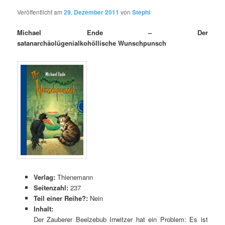
Veröffentlicht am
29. Dezember 2011
von
Stephi
Michael Ende –
Der
satanarchäolügenialkohöllische Wunschpunsch
Verlag:
Thienemann
Seitenzahl:
237
Teil einer Reihe?:
Nein
Inhalt:
Der Zauberer Beelzebub Irrwitzer hat ein Problem: Es ist