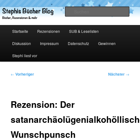
Zum
primären
Such
Inhalt
springen
Stephis Bücher Blog
Hauptmenü
Startseite
Rezensionen
SUB & Leselisten
Diskussion
Impressum
Datenschutz
Gewinnen
Stephi liest vor
Beitragsnavigation
←
Vorheriger
Nächster
→
Rezension: Der
satanarchäolügenialkohöllisc
Wunschpunsch