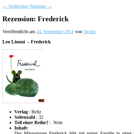
←
Vorheriger
Nächster
→
Rezension: Frederick
Veröffentlicht am
24. September 2011
von
Stephi
Leo Lionni – Frederick
Verlag
: Beltz
Seitenzahl
: 32
Teil einer Reihe?
: Nein
Inhalt:
Der Mäusejunge Frederick lebt mit seiner Familie in einer