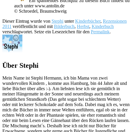
Ein spannendes Buchquiz zu diesem Buch findest du
auch unter www.antolin.de
© Schroedel, Braunschweig
Dieser Eintrag wurde von
Stephi
unter
Kinderbücher
,
Rezensionen
2011
veröffentlicht und mit
Bilderbuch
,
Herbst
,
Kinderbuch
verschlagwortet. Setze ein Lesezeichen für den
Permalink
.
Über Stephi
Mein Name ist Stephi Hermann, ich bin Mama von zwei
wundervollen Kindern , komme aus Hamburg, bin 44 Jahre alt und
liebe Bücher über alles :-). Am liebsten lese ich sie gemütlich in
meiner Hängematte in der Sonne und neuerdings auch meinem
gemütlichen Strandkorb (Das geht sogar bei schlechtem Wetter)
oder mit leckerer Schokolade auf dem Sofa. Dabei mag ich es, wenn
mich die Bücher in immer neue Welten entführen, egal ob sie in der
echten Welt oder in der Phantasie spielen, sie eher romantisch sind
oder mir beim Lesen eine Gänsehaut über den Rücken laufen lassen.
Die Mischung macht´s. Deshalb lese ich nicht nur Bücher für
Erwachsene, sondern sehr gerne auch Bücher für Jugendliche und