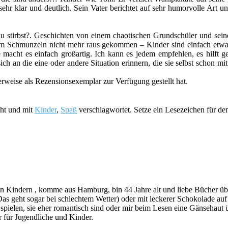
s sehr klar und deutlich. Sein Vater berichtet auf sehr humorvolle A
 du stirbst?. Geschichten von einem chaotischen Grundschüler und sein
dem Schmunzeln nicht mehr raus gekommen – Kinder sind einfach etwas w
e macht es einfach großartig. Ich kann es jedem empfehlen, es hilft
h an die eine oder andere Situation erinnern, die sie selbst schon 
erweise als Rezensionsexemplar zur Verfügung gestellt hat.
cht und mit
Kinder
,
Spaß
verschlagwortet. Setze ein Lesezeichen für d
indern , komme aus Hamburg, bin 44 Jahre alt und liebe Bücher über a
s geht sogar bei schlechtem Wetter) oder mit leckerer Schokolade au
ie spielen, sie eher romantisch sind oder mir beim Lesen eine Gänsehau
 für Jugendliche und Kinder.