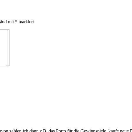
sind mit
*
markiert
davon zahlen ich dann z.B. das Porto für die Gewinnspiele. kaufe neue 