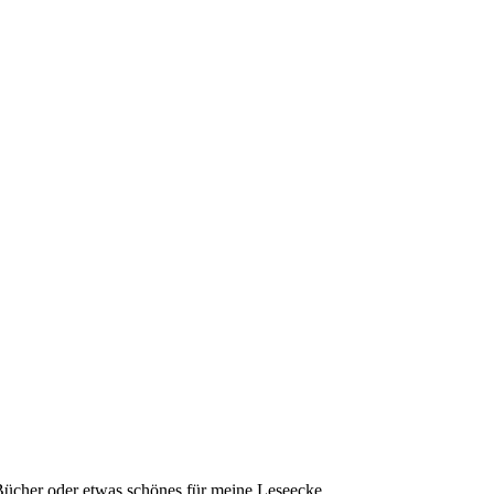
Bücher oder etwas schönes für meine Leseecke...