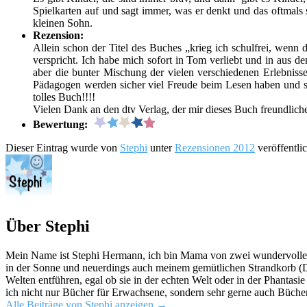
Spielkarten auf und sagt immer, was er denkt und das oftmal
kleinen Sohn.
Rezension:
Allein schon der Titel des Buches „krieg ich schulfrei, wenn
verspricht. Ich habe mich sofort in Tom verliebt und in aus 
aber die bunter Mischung der vielen verschiedenen Erlebniss
Pädagogen werden sicher viel Freude beim Lesen haben und sic
tolles Buch!!!!
Vielen Dank an den dtv Verlag, der mir dieses Buch freundlich
Bewertung:
Dieser Eintrag wurde von
Stephi
unter
Rezensionen 2012
veröffentli
Über Stephi
Mein Name ist Stephi Hermann, ich bin Mama von zwei wundervollen K
in der Sonne und neuerdings auch meinem gemütlichen Strandkorb (Da
Welten entführen, egal ob sie in der echten Welt oder in der Phantas
ich nicht nur Bücher für Erwachsene, sondern sehr gerne auch Bücher
Alle Beiträge von Stephi anzeigen
→