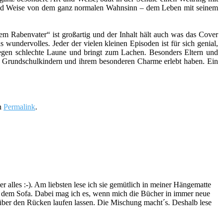
rt und Weise von dem ganz normalen Wahnsinn – dem Leben mit seinem
em Rabenvater“ ist großartig und der Inhalt hält auch was das Cover
undervolles. Jeder der vielen kleinen Episoden ist für sich genial,
 gegen schlechte Laune und bringt zum Lachen. Besonders Eltern und
mit Grundschulkindern und ihrem besonderen Charme erlebt haben. Ein
en
Permalink
.
lles :-). Am liebsten lese ich sie gemütlich in meiner Hängematte
f dem Sofa. Dabei mag ich es, wenn mich die Bücher in immer neue
t über den Rücken laufen lassen. Die Mischung macht´s. Deshalb lese