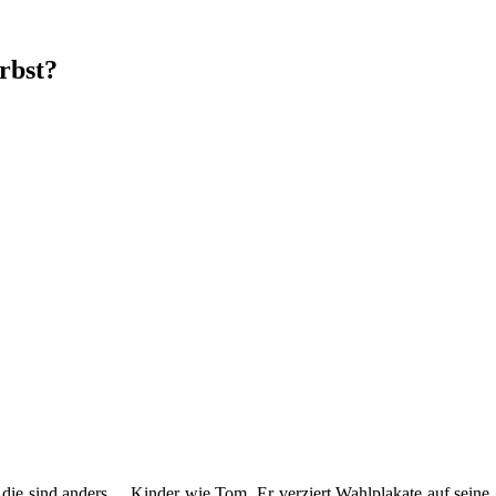
irbst?
, die sind anders… Kinder wie Tom. Er verziert Wahlplakate auf seine 