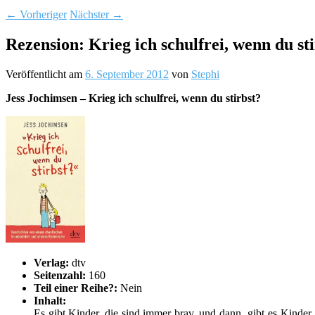
←
Vorheriger
Nächster
→
Rezension: Krieg ich schulfrei, wenn du st
Veröffentlicht am
6. September 2012
von
Stephi
Jess Jochimsen – Krieg ich schulfrei, wenn du stirbst?
Verlag:
dtv
Seitenzahl:
160
Teil einer Reihe?:
Nein
Inhalt:
Es gibt Kinder, die sind immer brav, und dann gibt es Kinder