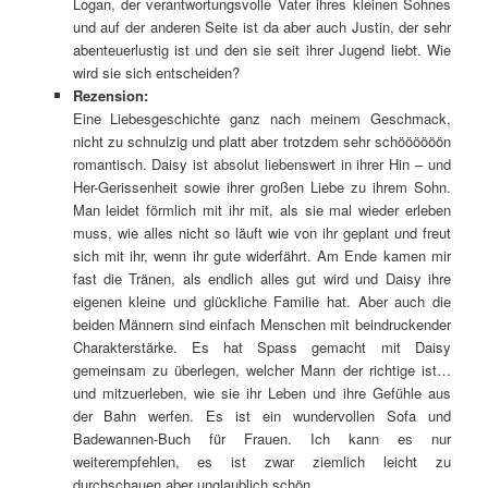
Logan, der verantwortungsvolle Vater ihres kleinen Sohnes
und auf der anderen Seite ist da aber auch Justin, der sehr
abenteuerlustig ist und den sie seit ihrer Jugend liebt. Wie
wird sie sich entscheiden?
Rezension:
Eine Liebesgeschichte ganz nach meinem Geschmack,
nicht zu schnulzig und platt aber trotzdem sehr schöööööön
romantisch. Daisy ist absolut liebenswert in ihrer Hin – und
Her-Gerissenheit sowie ihrer großen Liebe zu ihrem Sohn.
Man leidet förmlich mit ihr mit, als sie mal wieder erleben
muss, wie alles nicht so läuft wie von ihr geplant und freut
sich mit ihr, wenn ihr gute widerfährt. Am Ende kamen mir
fast die Tränen, als endlich alles gut wird und Daisy ihre
eigenen kleine und glückliche Familie hat. Aber auch die
beiden Männern sind einfach Menschen mit beindruckender
Charakterstärke. Es hat Spass gemacht mit Daisy
gemeinsam zu überlegen, welcher Mann der richtige ist…
und mitzuerleben, wie sie ihr Leben und ihre Gefühle aus
der Bahn werfen. Es ist ein wundervollen Sofa und
Badewannen-Buch für Frauen. Ich kann es nur
weiterempfehlen, es ist zwar ziemlich leicht zu
durchschauen aber unglaublich schön.