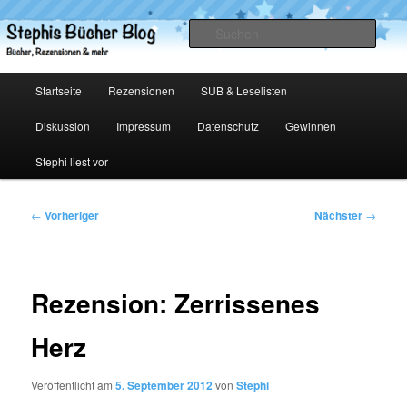
Zum
primären
Such
Inhalt
springen
Stephis Bücher Blog
Hauptmenü
Startseite
Rezensionen
SUB & Leselisten
Diskussion
Impressum
Datenschutz
Gewinnen
Stephi liest vor
Beitragsnavigation
←
Vorheriger
Nächster
→
Rezension: Zerrissenes
Herz
Veröffentlicht am
5. September 2012
von
Stephi