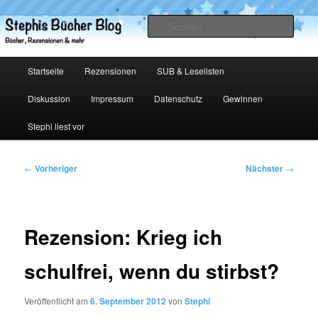
Zum
primären
Such
Inhalt
springen
Stephis Bücher Blog
Hauptmenü
Startseite
Rezensionen
SUB & Leselisten
Diskussion
Impressum
Datenschutz
Gewinnen
Stephi liest vor
Beitragsnavigation
←
Vorheriger
Nächster
→
Rezension: Krieg ich
schulfrei, wenn du stirbst?
Veröffentlicht am
6. September 2012
von
Stephi