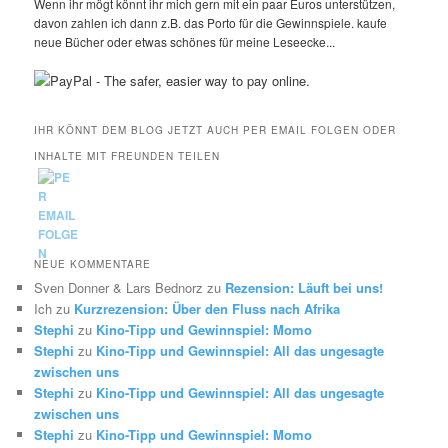
Wenn ihr mögt könnt ihr mich gern mit ein paar Euros unterstützen,
davon zahlen ich dann z.B. das Porto für die Gewinnspiele. kaufe
neue Bücher oder etwas schönes für meine Leseecke...
IHR KÖNNT DEM BLOG JETZT AUCH PER EMAIL FOLGEN ODER
INHALTE MIT FREUNDEN TEILEN
NEUE KOMMENTARE
Sven Donner & Lars Bednorz
zu
Rezension: Läuft bei uns!
Ich
zu
Kurzrezension: Über den Fluss nach Afrika
Stephi
zu
Kino-Tipp und Gewinnspiel: Momo
Stephi
zu
Kino-Tipp und Gewinnspiel: All das ungesagte
zwischen uns
Stephi
zu
Kino-Tipp und Gewinnspiel: All das ungesagte
zwischen uns
Stephi
zu
Kino-Tipp und Gewinnspiel: Momo