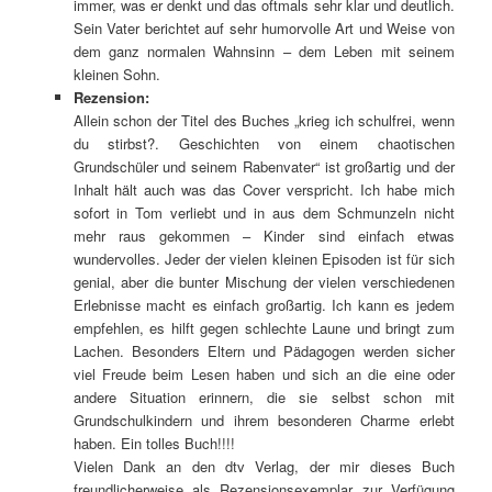
immer, was er denkt und das oftmals sehr klar und deutlich.
Sein Vater berichtet auf sehr humorvolle Art und Weise von
dem ganz normalen Wahnsinn – dem Leben mit seinem
kleinen Sohn.
Rezension:
Allein schon der Titel des Buches „krieg ich schulfrei, wenn
du stirbst?. Geschichten von einem chaotischen
Grundschüler und seinem Rabenvater“ ist großartig und der
Inhalt hält auch was das Cover verspricht. Ich habe mich
sofort in Tom verliebt und in aus dem Schmunzeln nicht
mehr raus gekommen – Kinder sind einfach etwas
wundervolles. Jeder der vielen kleinen Episoden ist für sich
genial, aber die bunter Mischung der vielen verschiedenen
Erlebnisse macht es einfach großartig. Ich kann es jedem
empfehlen, es hilft gegen schlechte Laune und bringt zum
Lachen. Besonders Eltern und Pädagogen werden sicher
viel Freude beim Lesen haben und sich an die eine oder
andere Situation erinnern, die sie selbst schon mit
Grundschulkindern und ihrem besonderen Charme erlebt
haben. Ein tolles Buch!!!!
Vielen Dank an den dtv Verlag, der mir dieses Buch
freundlicherweise als Rezensionsexemplar zur Verfügung