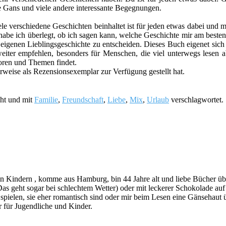
 Gans und viele andere interessante Begegnungen.
le verschiedene Geschichten beinhaltet ist für jeden etwas dabei und m
abe ich überlegt, ob ich sagen kann, welche Geschichte mir am besten g
ne eigenen Lieblingsgeschichte zu entscheiden. Dieses Buch eigenet si
iter empfehlen, besonders für Menschen, die viel unterwegs lesen a
oren und Themen findet.
rweise als Rezensionsexemplar zur Verfügung gestellt hat.
cht und mit
Familie
,
Freundschaft
,
Liebe
,
Mix
,
Urlaub
verschlagwortet. 
indern , komme aus Hamburg, bin 44 Jahre alt und liebe Bücher über a
s geht sogar bei schlechtem Wetter) oder mit leckerer Schokolade au
ie spielen, sie eher romantisch sind oder mir beim Lesen eine Gänsehau
 für Jugendliche und Kinder.