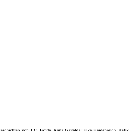
 Geschichten von T.C. Boyle, Anna Gavalda, Elke Heidenreich, Rafik