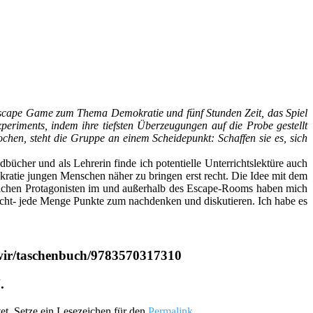
n Escape Game zum Thema Demokratie und fünf Stunden Zeit, das Spiel
eriments, indem ihre tiefsten Überzeugungen auf die Probe gestellt
hen, steht die Gruppe an einem Scheidepunkt: Schaffen sie es, sich
bücher und als Lehrerin finde ich potentielle Unterrichtslektüre auch
kratie jungen Menschen näher zu bringen erst recht. Die Idee mit dem
lichen Protagonisten im und außerhalb des Escape-Rooms haben mich
ersicht- jede Menge Punkte zum nachdenken und diskutieren. Ich habe es
d-wir/taschenbuch/9783570317310
.
et. Setze ein Lesezeichen für den
Permalink
.