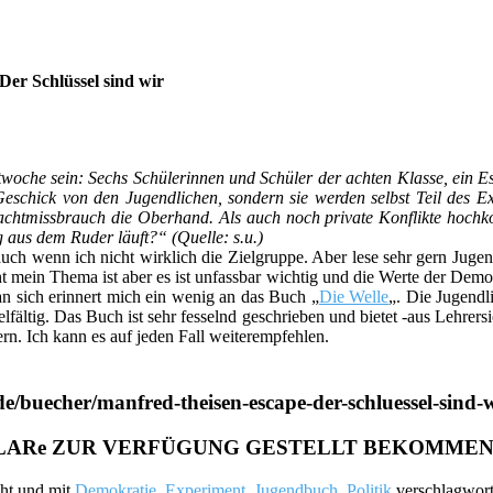
Der Schlüssel sind wir
ektwoche sein: Sechs Schülerinnen und Schüler der achten Klasse, ei
eschick von den Jugendlichen, sondern sie werden selbst Teil des Exp
htmissbrauch die Oberhand. Als auch noch private Konflikte hochkoc
g aus dem Ruder läuft?“ (Quelle: s.u.)
ch wenn ich nicht wirklich die Zielgruppe. Aber lese sehr gern Jugend
ht mein Thema ist aber es ist unfassbar wichtig und die Werte der Demo
an sich erinnert mich ein wenig an das Buch „
Die Welle
„. Die Jugend
ielfältig. Das Buch ist sehr fesselnd geschrieben und bietet -aus Lehr
rn. Ich kann es auf jeden Fall weiterempfehlen.
.de/buecher/manfred-theisen-escape-der-schluessel-sin
MPLARe ZUR VERFÜGUNG GESTELLT BEKOMMEN
cht und mit
Demokratie
,
Experiment
,
Jugendbuch
,
Politik
verschlagwort