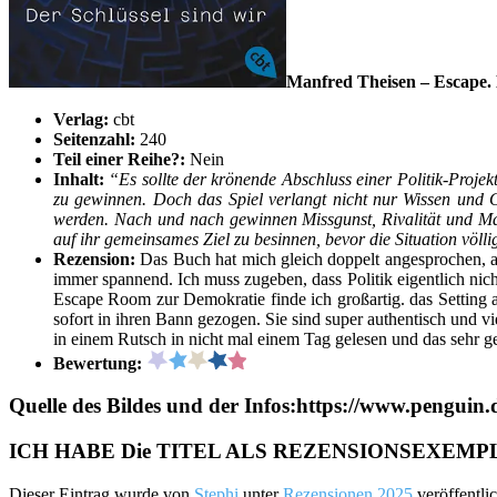
Manfred Theisen – Escape. 
Verlag:
cbt
Seitenzahl:
240
Teil einer Reihe?:
Nein
Inhalt:
“Es sollte der krönende Abschluss einer Politik-Proj
zu gewinnen. Doch das Spiel verlangt nicht nur Wissen und G
werden. Nach und nach gewinnen Missgunst, Rivalität und Mac
auf ihr gemeinsames Ziel zu besinnen, bevor die Situation völli
Rezension:
Das Buch hat mich gleich doppelt angesprochen, au
immer spannend. Ich muss zugeben, dass Politik eigentlich nic
Escape Room zur Demokratie finde ich großartig. das Setting 
sofort in ihren Bann gezogen. Sie sind super authentisch und v
in einem Rutsch in nicht mal einem Tag gelesen und das sehr ge
Bewertung:
Quelle des Bildes und der Infos:https://www.penguin
ICH HABE Die TITEL ALS REZENSIONSEXE
Dieser Eintrag wurde von
Stephi
unter
Rezensionen 2025
veröffentli