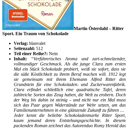
Martin Österdahl – Ritter
Sport. Ein Traum von Schokolade
Verlag:
blanvalet
Seitenzahl:
512
Teil einer Reihe?:
Nein
Inhalt:
“Verführerisches Aroma und zart-schmelzender,
vollmundiger Geschmack. Als die junge Clara zum ersten
Mal ein Stück Schokolade probiert, weiß sie sofort, dass sie
die süße Köstlichkeit zu ihrem Beruf machen will. 1912 legt
sie gemeinsam mit ihrem Ehemann Alfred Ritter den
Grundstein für eine Schokoladen- und Zuckerwarenfabrik.
Clara erfindet schließlich eine quadratische Tafel, deren
zahlreiche Sorten das Zeug haben, die Welt zu erobern. Doch
der Weg bis dahin ist steinig – und nicht nur ein Mal muss
sich das Paar gegen Widerstände zur Wehr setzen, um das
Familienunternehmen in eine glänzende Zukunft zu führen …
Jeder kennt die beliebte Schokoladenmarke Ritter Sport,
kaum jemand deren Entstehungsgeschichte. In diesem
packenden Roman zeichnet das Autorenduo Romy Herold das