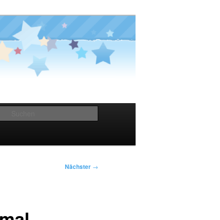
Suchen
Nächster
→
 mal