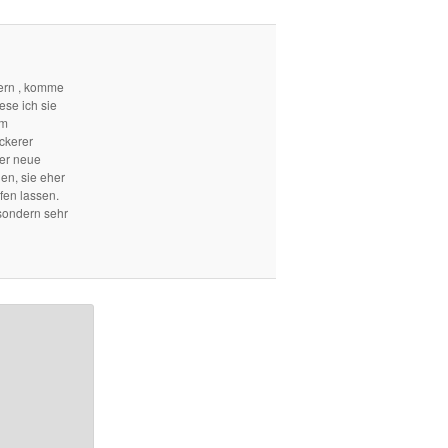
ern , komme
ese ich sie
em
ckerer
mer neue
len, sie eher
fen lassen.
sondern sehr