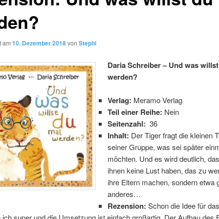
den?
ht am
10. Dezember 2018
von
Stephi
Daria Schreiber – Und was wills
werden?
Verlag:
Meramo Verlag
Teil einer Reihe:
Nein
Seitenzahl:
36
Inhalt:
Der Tiger fragt die kleinen T
seiner Gruppe, was sei später ein
möchten. Und es wird deutlich, das
ihnen keine Lust haben, das zu we
ihre Eltern machen, sondern etwa 
anderes…
Rezension:
Schon die Idee für da
e ich super und die Umsetzung ist einfach großartig. Der Aufbau des 