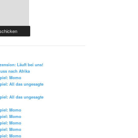
zension: Läuft bei uns!
uss nach Afrika
piel: Momo
iel: All das ungesagte
iel: All das ungesagte
piel: Momo
piel: Momo
piel: Momo
piel: Momo
piel: Momo