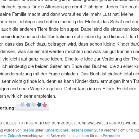
 einfach, genau für die Altersgruppe der 4-7 jährigen. Jedes Tier erzäh
seine Familie macht und dann worauf es viel mehr Lust hat. Meine
önlichen Lieblinge sind dabei eindeutig der Elefant, das Schaf und der
 auch die anderen Tiere finde ich super. Dabei sind die einzelnen Ide
 beeindruckend und die Illustrationen sehr lebendig und liebevoll. Ich 
er, dass das Buch dazu beitragen wird, dass schon kleine Kinder dar
denken, was sie einmal werden möchten und was sie gut können 
i vielleicht auf ganz neue Ideen. Eine tolle Idee zur Vertiefung der Th
e ich eindeutig die beiden Seiten am Ende des Buches, die zu einer kr
inandersetzung mit der Frage einladen. Das Buch ist einfach total nie
 sehr wichtig finde ich, denn es kann Kinder dazu ermutigen ihren T
olgen und neue Wege zu gehen. Daher kann ich es Eltern, Erziehern 
ern wirklich sehr empfehlen.
ertung:
S BILDES: HTTPS://MERAMO.DE/PRODUKTE/UND-WAS-WILLST-DU-MAL-WERDE
rag wurde von
Stephi
unter
Kinderbücher
,
Rezensionen 2018
veröffentlicht und mi
ume
,
Zukunft
verschlagwortet. Setze ein Lesezeichen für den
Permalink
.