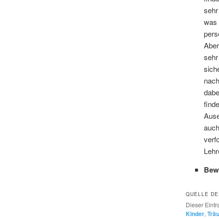
sehr
was 
pers
Aber
sehr
sich
nach
dabe
find
Ause
auch
verf
Lehr
Bew
QUELLE DE
Dieser Eint
Kinder
,
Trä