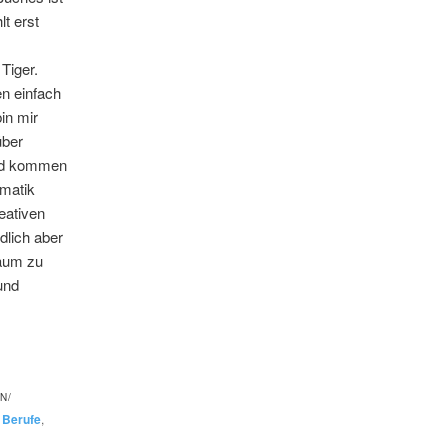
lt erst
 Tiger.
en einfach
bin mir
über
und kommen
ematik
eativen
dlich aber
raum zu
und
N/
t
Berufe
,