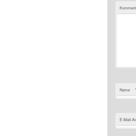
Komment
Name
E-Mail-A