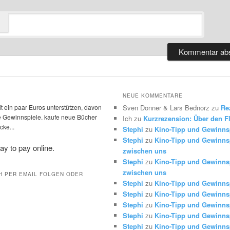
NEUE KOMMENTARE
t ein paar Euros unterstützen, davon
Sven Donner & Lars Bednorz
zu
Re
die Gewinnspiele. kaufe neue Bücher
Ich
zu
Kurzrezension: Über den Fl
ke...
Stephi
zu
Kino-Tipp und Gewinns
Stephi
zu
Kino-Tipp und Gewinnsp
zwischen uns
Stephi
zu
Kino-Tipp und Gewinnsp
zwischen uns
H PER EMAIL FOLGEN ODER
Stephi
zu
Kino-Tipp und Gewinns
Stephi
zu
Kino-Tipp und Gewinns
Stephi
zu
Kino-Tipp und Gewinns
Stephi
zu
Kino-Tipp und Gewinns
Stephi
zu
Kino-Tipp und Gewinns