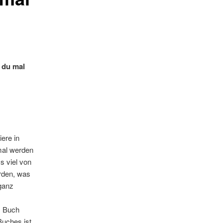
t du mal
iere in
mal werden
s viel von
rden, was
ganz
s Buch
Buches ist