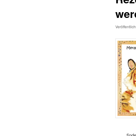
wer
Veröffentlic
find