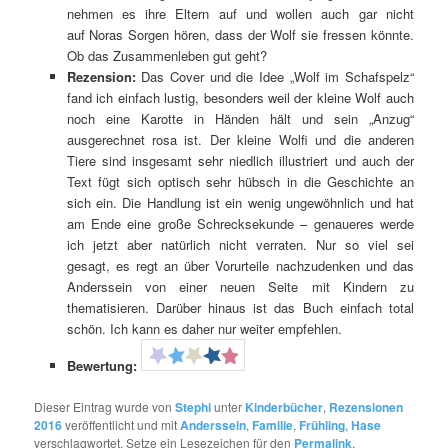
nehmen es ihre Eltern auf und wollen auch gar nicht
auf Noras Sorgen hören, dass der Wolf sie fressen könnte.
Ob das Zusammenleben gut geht?
Rezension:
Das Cover und die Idee „Wolf im Schafspelz“
fand ich einfach lustig, besonders weil der kleine Wolf auch
noch eine Karotte in Händen hält und sein „Anzug“
ausgerechnet rosa ist. Der kleine Wolfi und die anderen
Tiere sind insgesamt sehr niedlich illustriert und auch der
Text fügt sich optisch sehr hübsch in die Geschichte an
sich ein. Die Handlung ist ein wenig ungewöhnlich und hat
am Ende eine große Schrecksekunde – genaueres werde
ich jetzt aber natürlich nicht verraten. Nur so viel sei
gesagt, es regt an über Vorurteile nachzudenken und das
Anderssein von einer neuen Seite mit Kindern zu
thematisieren. Darüber hinaus ist das Buch einfach total
schön. Ich kann es daher nur weiter empfehlen.
Bewertung:
Dieser Eintrag wurde von
Stephi
unter
Kinderbücher
,
Rezensionen
2016
veröffentlicht und mit
Anderssein
,
Familie
,
Frühling
,
Hase
verschlagwortet. Setze ein Lesezeichen für den
Permalink
.