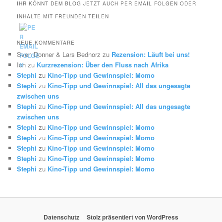
IHR KÖNNT DEM BLOG JETZT AUCH PER EMAIL FOLGEN ODER
INHALTE MIT FREUNDEN TEILEN
NEUE KOMMENTARE
Sven Donner & Lars Bednorz
zu
Rezension: Läuft bei uns!
Ich
zu
Kurzrezension: Über den Fluss nach Afrika
Stephi
zu
Kino-Tipp und Gewinnspiel: Momo
Stephi
zu
Kino-Tipp und Gewinnspiel: All das ungesagte
zwischen uns
Stephi
zu
Kino-Tipp und Gewinnspiel: All das ungesagte
zwischen uns
Stephi
zu
Kino-Tipp und Gewinnspiel: Momo
Stephi
zu
Kino-Tipp und Gewinnspiel: Momo
Stephi
zu
Kino-Tipp und Gewinnspiel: Momo
Stephi
zu
Kino-Tipp und Gewinnspiel: Momo
Stephi
zu
Kino-Tipp und Gewinnspiel: Momo
Datenschutz
Stolz präsentiert von WordPress