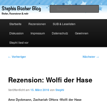
Zum
primären
Such
Inhalt
springen
Stephis Bücher Blog
Hauptmenü
Startseite
Rezensionen
SUB & Leselisten
Diskussion
Impressum
Datenschutz
Gewinnen
Stephi liest vor
Beitragsnavigation
←
Vorheriger
Nächster
→
Rezension: Wolfi der Hase
Veröffentlicht am
15. März 2016
von
Stephi
Ame Dyckmann, Zachariah OHora -Wolfi der Hase