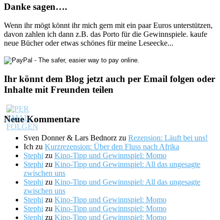
Danke sagen….
Wenn ihr mögt könnt ihr mich gern mit ein paar Euros unterstützen,
davon zahlen ich dann z.B. das Porto für die Gewinnspiele. kaufe
neue Bücher oder etwas schönes für meine Leseecke...
Ihr könnt dem Blog jetzt auch per Email folgen oder
Inhalte mit Freunden teilen
Neue Kommentare
Sven Donner & Lars Bednorz
zu
Rezension: Läuft bei uns!
Ich
zu
Kurzrezension: Über den Fluss nach Afrika
Stephi
zu
Kino-Tipp und Gewinnspiel: Momo
Stephi
zu
Kino-Tipp und Gewinnspiel: All das ungesagte
zwischen uns
Stephi
zu
Kino-Tipp und Gewinnspiel: All das ungesagte
zwischen uns
Stephi
zu
Kino-Tipp und Gewinnspiel: Momo
Stephi
zu
Kino-Tipp und Gewinnspiel: Momo
Stephi
zu
Kino-Tipp und Gewinnspiel: Momo