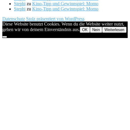
Stephi
zu
Kino-Tipp und Gewinnspiel: Momo
Stephi
zu
Kino-Tipp und Gewinnspiel: Momo
Datenschutz
Stolz präsentiert von WordPress
Diese Website benutzt Cookies. Wenn du die Website weiter nutzt,
gehen wir von deinem Einverständnis aus.
OK
Nein
Weiterlesen