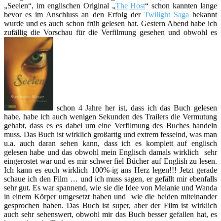
„Seelen“, im englischen Original „
The Host
“ schon kannten lange
bevor es im Anschluss an den Erfolg der
Twilight Saga
bekannt
wurde und es auch schon früh gelesen hat. Gestern Abend habe ich
zufällig die Vorschau für die Verfilmung gesehen und obwohl es
schon 4 Jahre her ist, dass ich das Buch gelesen
habe, habe ich auch wenigen Sekunden des Trailers die Vermutung
gehabt, dass es es dabei um eine Verfilmung des Buches handeln
muss. Das Buch ist wirklich großartig und extrem fesselnd, was man
u.a. auch daran sehen kann, dass ich es komplett auf englisch
gelesen habe und das obwohl mein Englisch damals wirklich sehr
eingerostet war und es mir schwer fiel Bücher auf English zu lesen.
Ich kann es euch wirklich 100%-ig ans Herz legen!!! Jetzt gerade
schaue ich den Film … und ich muss sagen, er gefällt mir ebenfalls
sehr gut. Es war spannend, wie sie die Idee von Melanie und Wanda
in einem Körper umgesetzt haben und wie die beiden miteinander
gesprochen haben. Das Buch ist super, aber der Film ist wirklich
auch sehr sehenswert, obwohl mir das Buch besser gefallen hat, es