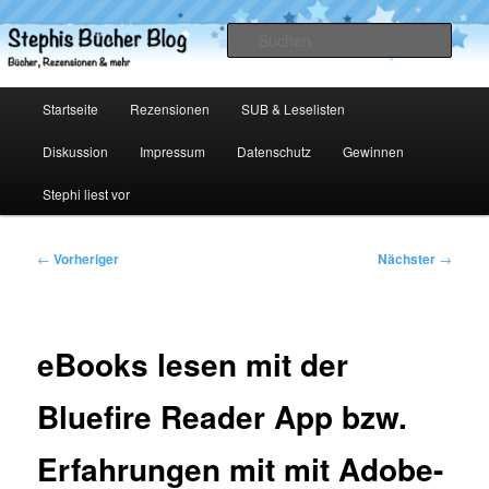
Zum
primären
Such
Inhalt
springen
Stephis Bücher Blog
Hauptmenü
Startseite
Rezensionen
SUB & Leselisten
Diskussion
Impressum
Datenschutz
Gewinnen
Stephi liest vor
Beitragsnavigation
←
Vorheriger
Nächster
→
eBooks lesen mit der
Bluefire Reader App bzw.
Erfahrungen mit mit Adobe-