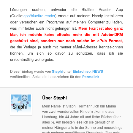
Lösungen suchen, entweder die Bluffire Reader App
(Quelle:
app/bluefire-reader
) erneut auf meinem Handy installieren
oder versuchen ein Programm auf meinen Computer zu laden,
was mir leider auch nicht gelungen ist.
Mein Fazit ist also ganz
klar, ich möchte keine eBooks mehr die mit Adobe-DRM
geschützt sind, sondern nur noch solche im ePub Format,
die die Verlage ja auch mit meiner eMail-Adresse kennzeichnen
können, um sich so davor zu schützen, dass ich sie
unrechtmäßig weitergebe.
Dieser Eintrag wurde von
Stephi
unter
Einfach so
,
NEWS
veröffentlicht. Setze ein Lesezeichen für den
Permalink
.
Über Stephi
Mein Name ist Stephi Hermann, ich bin Mama
von zwei wundervollen Kindern , komme aus
Hamburg, bin 44 Jahre alt und liebe Bücher über
alles :-). Am liebsten lese ich sie gemütlich in
meiner Hängematte in der Sonne und neuerdings
auch meinem gemütlichen Strandkorb (Das geht