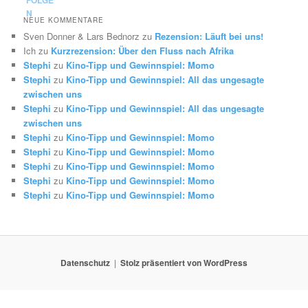
NEUE KOMMENTARE
Sven Donner & Lars Bednorz
zu
Rezension: Läuft bei uns!
Ich
zu
Kurzrezension: Über den Fluss nach Afrika
Stephi
zu
Kino-Tipp und Gewinnspiel: Momo
Stephi
zu
Kino-Tipp und Gewinnspiel: All das ungesagte
zwischen uns
Stephi
zu
Kino-Tipp und Gewinnspiel: All das ungesagte
zwischen uns
Stephi
zu
Kino-Tipp und Gewinnspiel: Momo
Stephi
zu
Kino-Tipp und Gewinnspiel: Momo
Stephi
zu
Kino-Tipp und Gewinnspiel: Momo
Stephi
zu
Kino-Tipp und Gewinnspiel: Momo
Stephi
zu
Kino-Tipp und Gewinnspiel: Momo
Datenschutz
Stolz präsentiert von WordPress