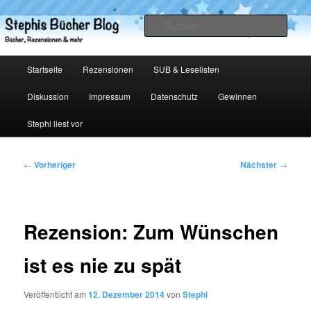
Zum
primären
Such
Inhalt
springen
Stephis Bücher Blog
Hauptmenü
Startseite
Rezensionen
SUB & Leselisten
Diskussion
Impressum
Datenschutz
Gewinnen
Stephi liest vor
Beitragsnavigation
←
Vorheriger
Nächster
→
Rezension: Zum Wünschen
ist es nie zu spät
Veröffentlicht am
12. Dezember 2014
von
Stephi