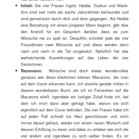
Inhalt:
Die vier Frauen Ingrid, Hedda, Gudrun und Marie-
Ann sind seit mehr als sechs Jahrzehnten befreundet und
sind gemeinsam durch dick und dünn gegangen. Als Hedda
eine Beziehung mit einem jüngeren Mann beginnt, gibt dies
den Anstoß für ein Gespräch darüber, dass es zum
Wünsche nie zu spät ist. Daraufhin schreibt jede der vier
Freundinnen zwei Wünsche auf und diese werden dann
nach und nach in die Tat umgesetzt. Natürlich hat das
weitreichende Auswirkungen auf das Leben der vier
Seniorinnen.
Rezension:
Wünsche sind doch etwas wundervolles
genauso wie diese köstlichen kleinen Macarons, die man
auf dem Cover erkennen kann. Ich steckte gerade mitten in
diesem wunderbaren Buch, als ich im Fernsehen auf die
Macarons stieß, irgendwie ein lustiger Zufall finde ich, bei
dem ich mich dann aber gefragt habe, warum sie sich
eigentlich auf dem Cover befinden. Die vier Frauen habe ich
auf jeden Fall schnell ins Herz geschlossen und mich
immer darauf gefreut, wieder von einem neuen Wunsch und
dessen Erfüllung zu lesen und dabei zu erleben wie sich die
vier ändern und irgendwie zu sich selber finden. Es ist