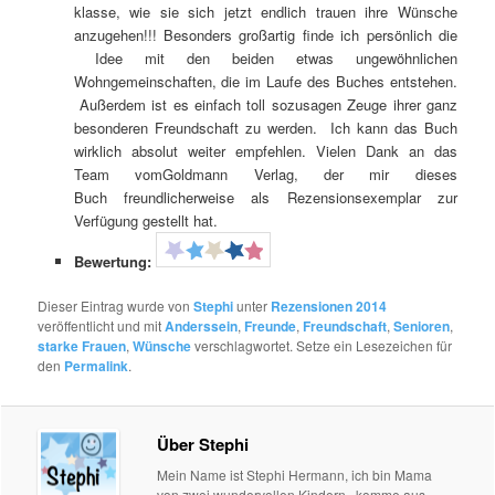
klasse, wie sie sich jetzt endlich trauen ihre Wünsche
anzugehen!!! Besonders großartig finde ich persönlich die
Idee mit den beiden etwas ungewöhnlichen
Wohngemeinschaften, die im Laufe des Buches entstehen.
Außerdem ist es einfach toll sozusagen Zeuge ihrer ganz
besonderen Freundschaft zu werden. Ich kann das Buch
wirklich absolut weiter empfehlen. Vielen Dank an das
Team vomGoldmann Verlag, der mir dieses
Buch freundlicherweise als Rezensionsexemplar zur
Verfügung gestellt hat.
Bewertung:
Dieser Eintrag wurde von
Stephi
unter
Rezensionen 2014
veröffentlicht und mit
Anderssein
,
Freunde
,
Freundschaft
,
Senioren
,
starke Frauen
,
Wünsche
verschlagwortet. Setze ein Lesezeichen für
den
Permalink
.
Über Stephi
Mein Name ist Stephi Hermann, ich bin Mama
von zwei wundervollen Kindern , komme aus