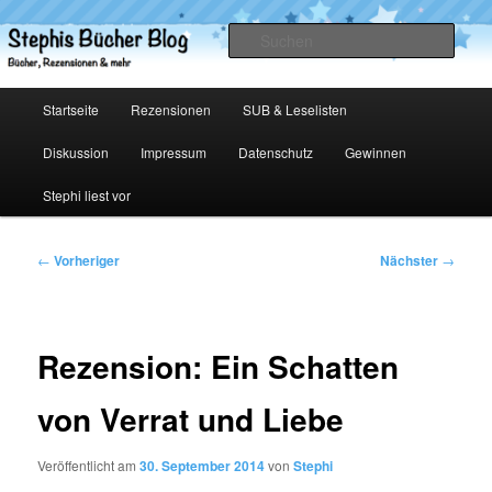
Zum
primären
Such
Inhalt
springen
Stephis Bücher Blog
Hauptmenü
Startseite
Rezensionen
SUB & Leselisten
Diskussion
Impressum
Datenschutz
Gewinnen
Stephi liest vor
Beitragsnavigation
←
Vorheriger
Nächster
→
Rezension: Ein Schatten
von Verrat und Liebe
Veröffentlicht am
30. September 2014
von
Stephi