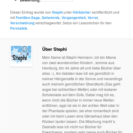
Dieser Eintrag wurde von
Stephi
unter
Hörbücher
veröffentlicht und
mit
Familien-Saga
,
Geheimnis
,
Vergangenheit
,
Verrat
,
Verschwörung
verschlagwortet. Setze ein Lesezeichen für den
Permalink
.
Über Stephi
Mein Name ist Stephi Hermann, ich bin Mama
von zwei wundervollen Kindern , komme aus
Hamburg, bin 44 Jahre alt und liebe Bücher über
alles :-). Am liebsten lese ich sie gemütlich in
meiner Hängematte in der Sonne und neuerdings
auch meinem gemütlichen Strandkorb (Das geht
sogar bei schlechtem Wetter) oder mit leckerer
Schokolade auf dem Sofa. Dabei mag ich es,
wenn mich die Bücher in immer neue Welten
entführen, egal ob sie in der echten Welt oder in
der Phantasie spielen, sie eher romantisch sind
oder mir beim Lesen eine Gänsehaut über den
Rücken laufen lassen. Die Mischung macht´s.
Deshalb lese ich nicht nur Bücher für
Erwachsene, sondern sehr gerne auch Bücher für