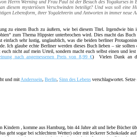
t von Herrn Werning und Frau Paul ist der Besuch des Yogakurses in B
n diesem mysteriösen Verschwinden beteiligt? Und was soll eine Hip
richtigen Lebensform, ihrer Yogalehrerin und Antworten in immer neue
nung zu einem Buch zu äußern, wie bei diesem Titel. Irgendwie bin 
ophien“ zum Thema Hippster unterbrochen wird. Dies macht das Buch 
 einfach sehr lustig, unglaublich, was die beiden berliner Protagonist
. Ich glaube echte Berliner werden dieses Buch lieben – sie sollten e
 euch nicht auf mein Urteil, sondern macht euch selbst einen und lest 
einung nach angemessenen Preis von 8,99 €
) Vielen Dank an den
cht und mit
Anderssein
,
Berlin
,
Sinn des Lebens
verschlagwortet. Setze
indern , komme aus Hamburg, bin 44 Jahre alt und liebe Bücher über a
s geht sogar bei schlechtem Wetter) oder mit leckerer Schokolade au