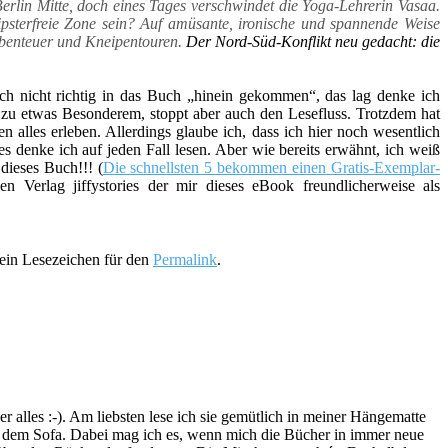
erlin Mitte, doch eines Tages verschwindet die Yoga-Lehrerin Vasaa.
sterfreie Zone sein?
Auf amüsante, ironische und spannende Weise
 Abenteuer und Kneipentouren.
Der Nord-Süd-Konflikt neu gedacht: die
ich nicht richtig in das Buch „hinein gekommen“, das lag denke ich
zu etwas Besonderem, stoppt aber auch den Lesefluss. Trotzdem hat
en alles erleben. Allerdings glaube ich, dass ich hier noch wesentlich
s denke ich auf jeden Fall lesen. Aber wie bereits erwähnt, ich weiß
dieses Buch!!! (
Die schnellsten 5 bekommen einen Gratis-Exemplar-
 Verlag jiffystories der mir dieses eBook freundlicherweise als
 ein Lesezeichen für den
Permalink
.
lles :-). Am liebsten lese ich sie gemütlich in meiner Hängematte
f dem Sofa. Dabei mag ich es, wenn mich die Bücher in immer neue