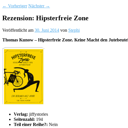
←
Vorheriger
Nächster
→
Rezension: Hipsterfreie Zone
Veröffentlicht am
30. Juni 2014
von
Stephi
Thomas Kunow – Hipsterfreie Zone. Keine Macht den Jutebeuteln
Verlag:
jiffystories
Seitenzahl:
194
Teil einer Reihe?:
Nein