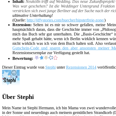
Inhalt:
Neukölln trifft auf Wedding. Das neue Zukunftsprojek
Was war geschehen? Ist die Weddinger Untergrund Fraktion a
verstricken sich zwei junge Berliner auf der Suche nach der 
ultimative Unterhaltung!
(Quelle:
http://jiffystories.com/buecher/hipsterfreie-zone/
)
Rezension:
Selten ist es mir so schwer gefallen, meine Mei
hauptsächlich daran, dass die Geschichte immer von „Philos
mich das Buch sehr gut unterhalten. Die „Basis-Geschichte“ ist
mehr Spaß gehabt hätte, wenn ich Berlin wirklich kennen würde
nicht wirklich was ich von dem Buch halten soll. Also verlasst
Gutschein-Code und sparen den aber ansonsten meiner M
Rezensionsexemplar zur Verfügung gestellt hat.
Bewertung:
Dieser Eintrag wurde von
Stephi
unter
Rezensionen 2014
veröffentli
Über Stephi
Mein Name ist Stephi Hermann, ich bin Mama von zwei wundervollen K
in der Sonne und neuerdings auch meinem gemütlichen Strandkorb (Da