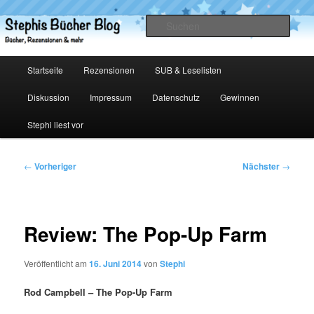
Zum
primären
Such
Inhalt
springen
Stephis Bücher Blog
Hauptmenü
Startseite
Rezensionen
SUB & Leselisten
Diskussion
Impressum
Datenschutz
Gewinnen
Stephi liest vor
Beitragsnavigation
←
Vorheriger
Nächster
→
Review: The Pop-Up Farm
Veröffentlicht am
16. Juni 2014
von
Stephi
Rod Campbell – The Pop-Up Farm