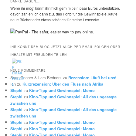
DANKE SAGEN….
Wenn ihr mögt könnt ihr mich gern mit ein paar Euros unterstützen,
davon zahlen ich dann z.B. das Porto für die Gewinnspiele. kaufe
neue Bücher oder etwas schönes für meine Leseecke...
IHR KÖNNT DEM BLOG JETZT AUCH PER EMAIL FOLGEN ODER
INHALTE MIT FREUNDEN TEILEN
NEUE KOMMENTARE
Sven Donner & Lars Bednorz
zu
Rezension: Läuft bei uns!
Ich
zu
Kurzrezension: Über den Fluss nach Afrika
Stephi
zu
Kino-Tipp und Gewinnspiel: Momo
Stephi
zu
Kino-Tipp und Gewinnspiel: All das ungesagte
zwischen uns
Stephi
zu
Kino-Tipp und Gewinnspiel: All das ungesagte
zwischen uns
Stephi
zu
Kino-Tipp und Gewinnspiel: Momo
Stephi
zu
Kino-Tipp und Gewinnspiel: Momo
Stephi
zu
Kino-Tipp und Gewinnspiel: Momo