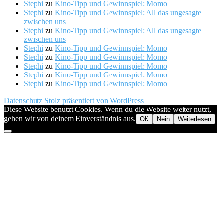
Stephi
zu
Kino-Tipp und Gewinnspiel: Momo
Stephi
zu
Kino-Tipp und Gewinnspiel: All das ungesagte
zwischen uns
Stephi
zu
Kino-Tipp und Gewinnspiel: All das ungesagte
zwischen uns
Stephi
zu
Kino-Tipp und Gewinnspiel: Momo
Stephi
zu
Kino-Tipp und Gewinnspiel: Momo
Stephi
zu
Kino-Tipp und Gewinnspiel: Momo
Stephi
zu
Kino-Tipp und Gewinnspiel: Momo
Stephi
zu
Kino-Tipp und Gewinnspiel: Momo
Datenschutz
Stolz präsentiert von WordPress
Diese Website benutzt Cookies. Wenn du die Website weiter nutzt,
gehen wir von deinem Einverständnis aus.
OK
Nein
Weiterlesen