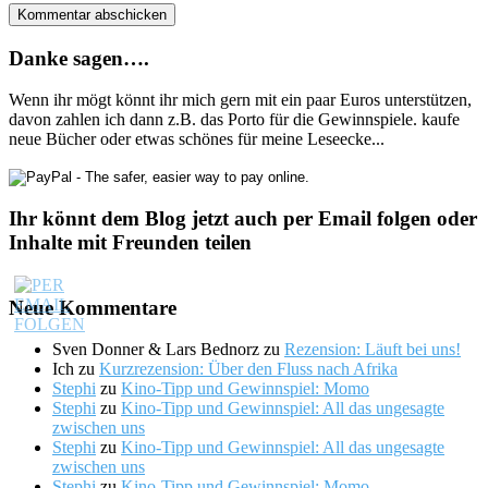
Danke sagen….
Wenn ihr mögt könnt ihr mich gern mit ein paar Euros unterstützen,
davon zahlen ich dann z.B. das Porto für die Gewinnspiele. kaufe
neue Bücher oder etwas schönes für meine Leseecke...
Ihr könnt dem Blog jetzt auch per Email folgen oder
Inhalte mit Freunden teilen
Neue Kommentare
Sven Donner & Lars Bednorz
zu
Rezension: Läuft bei uns!
Ich
zu
Kurzrezension: Über den Fluss nach Afrika
Stephi
zu
Kino-Tipp und Gewinnspiel: Momo
Stephi
zu
Kino-Tipp und Gewinnspiel: All das ungesagte
zwischen uns
Stephi
zu
Kino-Tipp und Gewinnspiel: All das ungesagte
zwischen uns
Stephi
zu
Kino-Tipp und Gewinnspiel: Momo