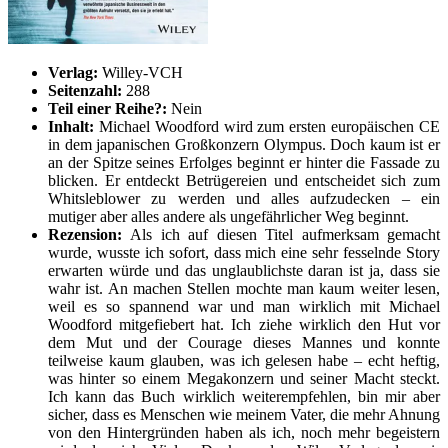
Verlag:
Willey-VCH
Seitenzahl:
288
Teil einer Reihe?:
Nein
Inhalt:
Michael Woodford wird zum ersten europäischen CE
in dem japanischen Großkonzern Olympus. Doch kaum ist er
an der Spitze seines Erfolges beginnt er hinter die Fassade zu
blicken. Er entdeckt Betrügereien und entscheidet sich zum
Whitsleblower zu werden und alles aufzudecken – ein
mutiger aber alles andere als ungefährlicher Weg beginnt.
Rezension:
Als ich auf diesen Titel aufmerksam gemacht
wurde, wusste ich sofort, dass mich eine sehr fesselnde Story
erwarten würde und das unglaublichste daran ist ja, dass sie
wahr ist. An machen Stellen mochte man kaum weiter lesen,
weil es so spannend war und man wirklich mit Michael
Woodford mitgefiebert hat. Ich ziehe wirklich den Hut vor
dem Mut und der Courage dieses Mannes und konnte
teilweise kaum glauben, was ich gelesen habe – echt heftig,
was hinter so einem Megakonzern und seiner Macht steckt.
Ich kann das Buch wirklich weiterempfehlen, bin mir aber
sicher, dass es Menschen wie meinem Vater, die mehr Ahnung
von den Hintergründen haben als ich, noch mehr begeistern