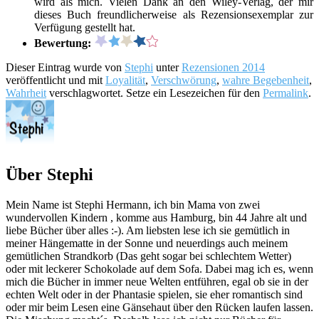
wird als mich. Vielen Dank an den Wiley-Verlag, der mir
dieses Buch freundlicherweise als Rezensionsexemplar zur
Verfügung gestellt hat.
Bewertung:
Dieser Eintrag wurde von
Stephi
unter
Rezensionen 2014
veröffentlicht und mit
Loyalität
,
Verschwörung
,
wahre Begebenheit
,
Wahrheit
verschlagwortet. Setze ein Lesezeichen für den
Permalink
.
Über Stephi
Mein Name ist Stephi Hermann, ich bin Mama von zwei
wundervollen Kindern , komme aus Hamburg, bin 44 Jahre alt und
liebe Bücher über alles :-). Am liebsten lese ich sie gemütlich in
meiner Hängematte in der Sonne und neuerdings auch meinem
gemütlichen Strandkorb (Das geht sogar bei schlechtem Wetter)
oder mit leckerer Schokolade auf dem Sofa. Dabei mag ich es, wenn
mich die Bücher in immer neue Welten entführen, egal ob sie in der
echten Welt oder in der Phantasie spielen, sie eher romantisch sind
oder mir beim Lesen eine Gänsehaut über den Rücken laufen lassen.