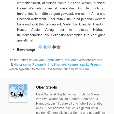
empfehlenswert, allerdings nichts für zarte Wesen, einziger
kleiner Wermutstropfen ist, dass das Buch für mich „zu
früh“ endet. Ich hätte so gern gewusst, wie es mit Anna und
Sherlock weitergeht. Aber zum Glück sind ja schon weitere
Fälle und smit Bücher geplant. Vielen Dank an den Random
House Audio Verlag, der mir dieses Hörbuch
freundlicherweise als Rezensionsexemplar zur Verfügung
gestellt hat.
Bewertung:
Dieser Eintrag wurde von
Stephi
unter
Hörbücher
veröffentlicht und
mit
Historischer Roman
,
Krimi
,
Sherlock Holmes
,
starke Frauen
verschlagwortet. Setze ein Lesezeichen für den
Permalink
.
Über Stephi
Mein Name ist Stephi Hermann, ich bin Mama
von zwei wundervollen Kindern , komme aus
Hamburg, bin 44 Jahre alt und liebe Bücher über
alles :-). Am liebsten lese ich sie gemütlich in
meiner Hängematte in der Sonne und neuerdings