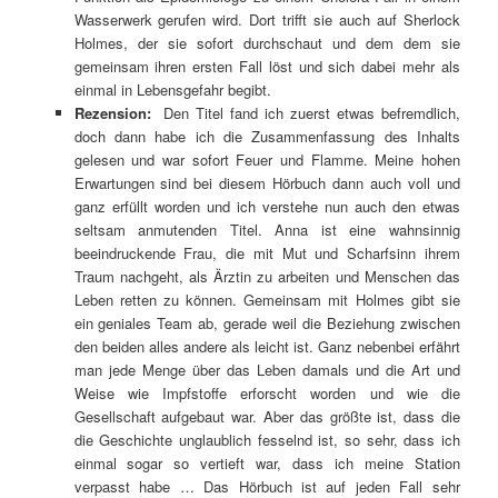
Wasserwerk gerufen wird. Dort trifft sie auch auf Sherlock
Holmes, der sie sofort durchschaut und dem dem sie
gemeinsam ihren ersten Fall löst und sich dabei mehr als
einmal in Lebensgefahr begibt.
Rezension:
Den Titel fand ich zuerst etwas befremdlich,
doch dann habe ich die Zusammenfassung des Inhalts
gelesen und war sofort Feuer und Flamme. Meine hohen
Erwartungen sind bei diesem Hörbuch dann auch voll und
ganz erfüllt worden und ich verstehe nun auch den etwas
seltsam anmutenden Titel. Anna ist eine wahnsinnig
beeindruckende Frau, die mit Mut und Scharfsinn ihrem
Traum nachgeht, als Ärztin zu arbeiten und Menschen das
Leben retten zu können. Gemeinsam mit Holmes gibt sie
ein geniales Team ab, gerade weil die Beziehung zwischen
den beiden alles andere als leicht ist. Ganz nebenbei erfährt
man jede Menge über das Leben damals und die Art und
Weise wie Impfstoffe erforscht worden und wie die
Gesellschaft aufgebaut war. Aber das größte ist, dass die
die Geschichte unglaublich fesselnd ist, so sehr, dass ich
einmal sogar so vertieft war, dass ich meine Station
verpasst habe … Das Hörbuch ist auf jeden Fall sehr