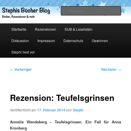
Zum
primären
Such
Inhalt
springen
Stephis Bücher Blog
Hauptmenü
Startseite
Rezensionen
SUB & Leselisten
Diskussion
Impressum
Datenschutz
Gewinnen
Stephi liest vor
Beitragsnavigation
←
Vorheriger
Nächster
→
Rezension: Teufelsgrinsen
Veröffentlicht am
17. Februar 2014
von
Stephi
Annelie Wendeberg – Teufelsgrinsen. Ein Fall für Anna
Kronberg