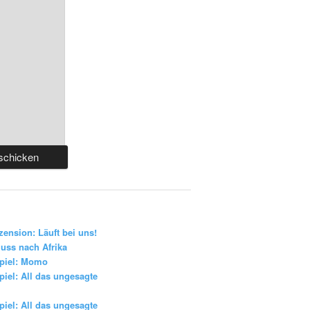
zension: Läuft bei uns!
uss nach Afrika
piel: Momo
iel: All das ungesagte
iel: All das ungesagte