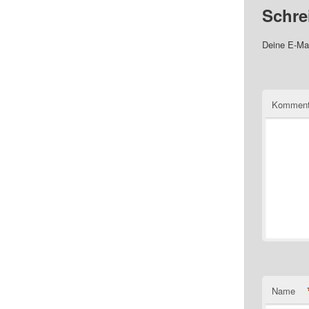
Schre
Deine E-Mai
Komment
Name