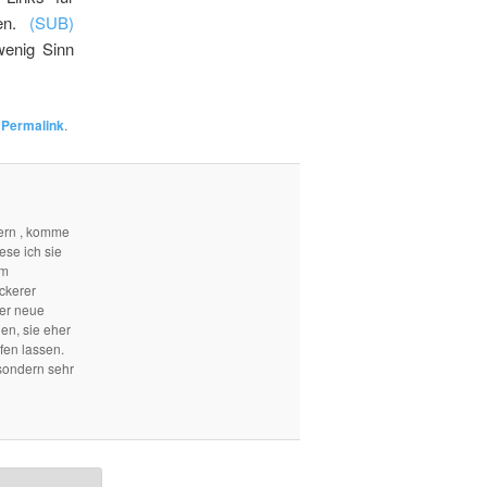
en.
(SUB)
wenig Sinn
n
Permalink
.
ern , komme
ese ich sie
em
ckerer
mer neue
len, sie eher
fen lassen.
sondern sehr