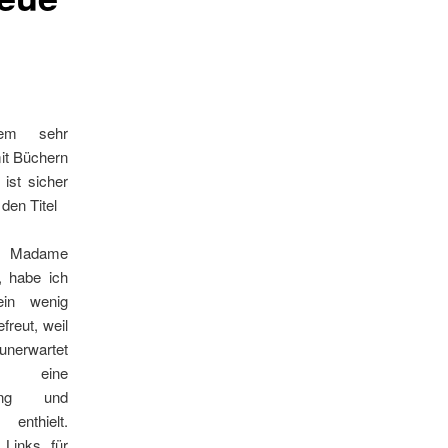
em sehr
it Büchern
ist sicher
den Titel
Madame
, habe ich
ein wenig
freut, weil
unerwartet
, eine
ung und
enthielt.
Links für