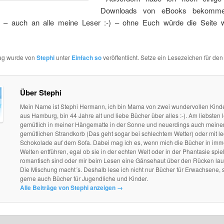
Downloads von eBooks bekomm
– auch an alle meine Leser :-) – ohne Euch würde die Seite 
rag wurde von
Stephi
unter
Einfach so
veröffentlicht. Setze ein Lesezeichen für de
Über Stephi
Mein Name ist Stephi Hermann, ich bin Mama von zwei wundervollen Kind
aus Hamburg, bin 44 Jahre alt und liebe Bücher über alles :-). Am liebsten l
gemütlich in meiner Hängematte in der Sonne und neuerdings auch mein
gemütlichen Strandkorb (Das geht sogar bei schlechtem Wetter) oder mit le
Schokolade auf dem Sofa. Dabei mag ich es, wenn mich die Bücher in im
Welten entführen, egal ob sie in der echten Welt oder in der Phantasie spie
romantisch sind oder mir beim Lesen eine Gänsehaut über den Rücken lau
Die Mischung macht´s. Deshalb lese ich nicht nur Bücher für Erwachsene, 
gerne auch Bücher für Jugendliche und Kinder.
Alle Beiträge von Stephi anzeigen
→