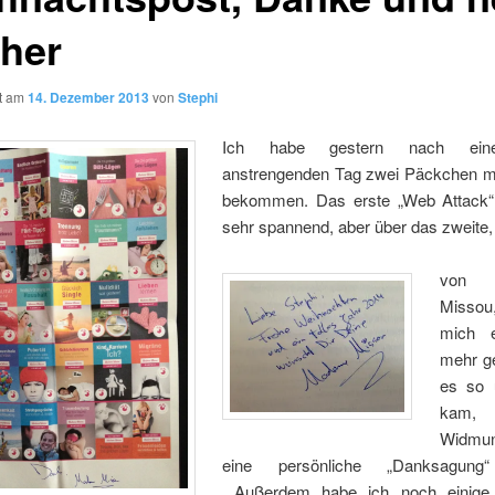
her
ht am
14. Dezember 2013
von
Stephi
Ich habe gestern nach ein
anstrengenden Tag zwei Päckchen m
bekommen. Das erste „Web Attack“ 
sehr spannend, aber über das zweite, 
von 
Missou
mich 
mehr ge
es so 
kam
Widm
eine persönliche „Danksagung“ 
Außerdem habe ich noch einige 