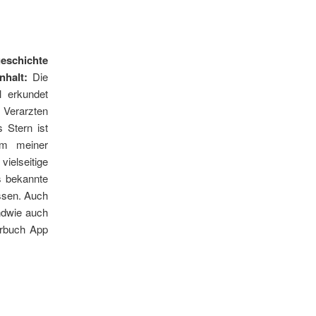
geschichte
Inhalt:
Die
l erkundet
 Verarzten
 Stern ist
em meiner
ielseitige
s bekannte
assen. Auch
ndwie auch
derbuch App