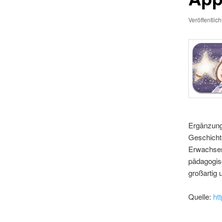
Veröffentlic
Ergänzung
Geschichte
Erwachsen
pädagogisc
großartig 
Quelle:
ht