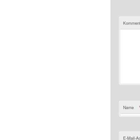
Komment
Name
E-Mail-A