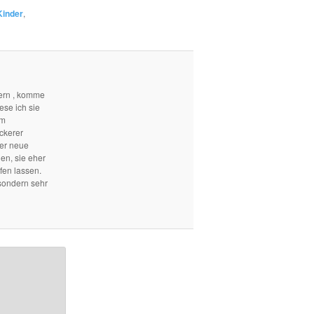
Kinder
,
ern , komme
ese ich sie
em
ckerer
mer neue
len, sie eher
fen lassen.
sondern sehr