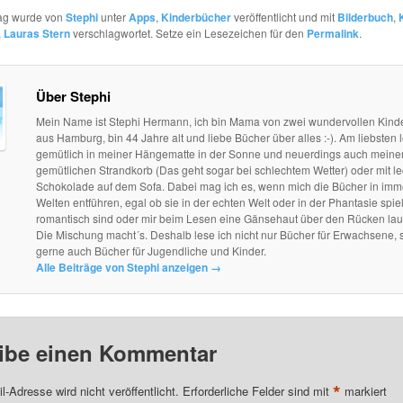
rag wurde von
Stephi
unter
Apps
,
Kinderbücher
veröffentlicht und mit
Bilderbuch
,
,
Lauras Stern
verschlagwortet. Setze ein Lesezeichen für den
Permalink
.
Über Stephi
Mein Name ist Stephi Hermann, ich bin Mama von zwei wundervollen Kind
aus Hamburg, bin 44 Jahre alt und liebe Bücher über alles :-). Am liebsten l
gemütlich in meiner Hängematte in der Sonne und neuerdings auch mein
gemütlichen Strandkorb (Das geht sogar bei schlechtem Wetter) oder mit le
Schokolade auf dem Sofa. Dabei mag ich es, wenn mich die Bücher in im
Welten entführen, egal ob sie in der echten Welt oder in der Phantasie spie
romantisch sind oder mir beim Lesen eine Gänsehaut über den Rücken lau
Die Mischung macht´s. Deshalb lese ich nicht nur Bücher für Erwachsene, 
gerne auch Bücher für Jugendliche und Kinder.
Alle Beiträge von Stephi anzeigen
→
ibe einen Kommentar
*
l-Adresse wird nicht veröffentlicht.
Erforderliche Felder sind mit
markiert