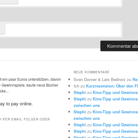
NEUE KOMMENTARE
t ein paar Euros unterstützen, davon
Sven Donner & Lars Bednorz
zu
Re
die Gewinnspiele. kaufe neue Bücher
Ich
zu
Kurzrezension: Über den Fl
ke...
Stephi
zu
Kino-Tipp und Gewinns
Stephi
zu
Kino-Tipp und Gewinnsp
zwischen uns
Stephi
zu
Kino-Tipp und Gewinnsp
zwischen uns
H PER EMAIL FOLGEN ODER
Stephi
zu
Kino-Tipp und Gewinns
Stephi
zu
Kino-Tipp und Gewinns
Stephi
zu
Kino-Tipp und Gewinns