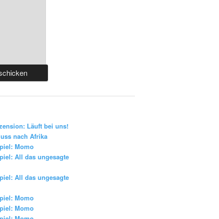
zension: Läuft bei uns!
uss nach Afrika
piel: Momo
iel: All das ungesagte
iel: All das ungesagte
piel: Momo
piel: Momo
piel: Momo