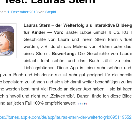
ht am
1. Dezember 2013
von
Stephi
Lauras Stern – der Welterfolg als interaktive Bilder-
für Kinder
—
Von:
Bastei Lübbe GmbH & Co. KG
Geschichte von Laura und ihrem Stern kann virtuel
werden, z.B. durch das Malend von Bildern oder das
eines Sterns.
Bewertung:
Die Geschichte von Lauras
einfach total schön und das Buch zählt zu ein
Lieblingsbücher. Diese App ist eine sehr schöne und v
 zum Buch und ich denke sie ist sehr gut geeignet für die bereit
 begeistern zu können und sie sich damit weiter beschäftigen zu l
e werden bestimmt viel Freude an dieser App haben – sie ist irge
h sinnvoll und nicht nur „Zeitvertreib“. Daher finde ich diese Bil
und auf jeden Fall 100% empfehlenswert.
tps://itunes.apple.com/de/app/lauras-stern-der-welterfolg/id695119552