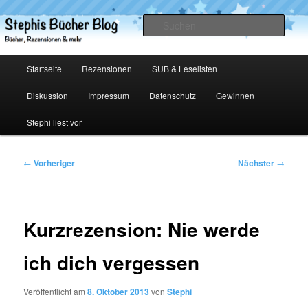
Zum
primären
Such
Inhalt
springen
Stephis Bücher Blog
Hauptmenü
Startseite
Rezensionen
SUB & Leselisten
Diskussion
Impressum
Datenschutz
Gewinnen
Stephi liest vor
Beitragsnavigation
←
Vorheriger
Nächster
→
Kurzrezension: Nie werde
ich dich vergessen
Veröffentlicht am
8. Oktober 2013
von
Stephi