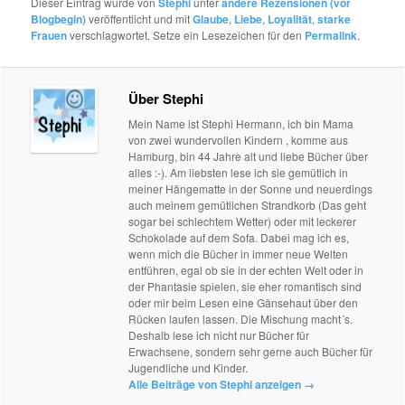
Dieser Eintrag wurde von
Stephi
unter
andere Rezensionen (vor
Blogbegin)
veröffentlicht und mit
Glaube
,
Liebe
,
Loyalität
,
starke
Frauen
verschlagwortet. Setze ein Lesezeichen für den
Permalink
.
Über Stephi
Mein Name ist Stephi Hermann, ich bin Mama
von zwei wundervollen Kindern , komme aus
Hamburg, bin 44 Jahre alt und liebe Bücher über
alles :-). Am liebsten lese ich sie gemütlich in
meiner Hängematte in der Sonne und neuerdings
auch meinem gemütlichen Strandkorb (Das geht
sogar bei schlechtem Wetter) oder mit leckerer
Schokolade auf dem Sofa. Dabei mag ich es,
wenn mich die Bücher in immer neue Welten
entführen, egal ob sie in der echten Welt oder in
der Phantasie spielen, sie eher romantisch sind
oder mir beim Lesen eine Gänsehaut über den
Rücken laufen lassen. Die Mischung macht´s.
Deshalb lese ich nicht nur Bücher für
Erwachsene, sondern sehr gerne auch Bücher für
Jugendliche und Kinder.
Alle Beiträge von Stephi anzeigen
→