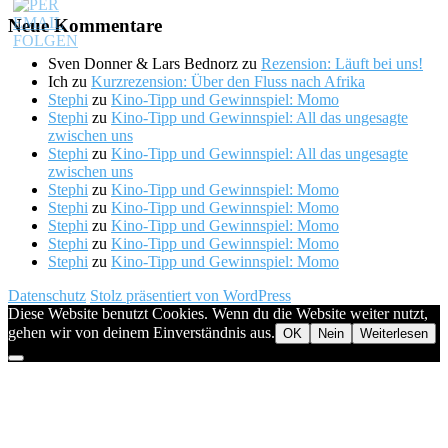
Neue Kommentare
Sven Donner & Lars Bednorz
zu
Rezension: Läuft bei uns!
Ich
zu
Kurzrezension: Über den Fluss nach Afrika
Stephi
zu
Kino-Tipp und Gewinnspiel: Momo
Stephi
zu
Kino-Tipp und Gewinnspiel: All das ungesagte
zwischen uns
Stephi
zu
Kino-Tipp und Gewinnspiel: All das ungesagte
zwischen uns
Stephi
zu
Kino-Tipp und Gewinnspiel: Momo
Stephi
zu
Kino-Tipp und Gewinnspiel: Momo
Stephi
zu
Kino-Tipp und Gewinnspiel: Momo
Stephi
zu
Kino-Tipp und Gewinnspiel: Momo
Stephi
zu
Kino-Tipp und Gewinnspiel: Momo
Datenschutz
Stolz präsentiert von WordPress
Diese Website benutzt Cookies. Wenn du die Website weiter nutzt,
gehen wir von deinem Einverständnis aus.
OK
Nein
Weiterlesen