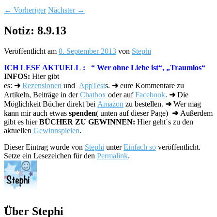
←
Vorheriger
Nächster
→
Notiz: 8.9.13
Veröffentlicht am
8. September 2013
von
Stephi
ICH LESE AKTUELL :
“ Wer ohne Liebe ist“, „Traumlos“
INFOS:
Hier gibt
es:
➜
Rezensionen
und
AppTest
s.
➜
eure Kommentare zu
Artikeln, Beiträge in der
Chatbox
oder auf
Facebook
.
➜
Die
Möglichkeit Bücher direkt bei
Amazon
zu bestellen.
➜
Wer mag
kann mir auch etwas
spenden
( unten auf dieser Page)
➜
Außerdem
gibt es hier
BÜCHER ZU GEWINNEN:
Hier geht´s zu den
aktuellen
Gewinnspielen
.
Dieser Eintrag wurde von
Stephi
unter
Einfach so
veröffentlicht.
Setze ein Lesezeichen für den
Permalink
.
Über Stephi