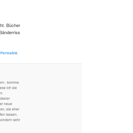
ht. Bücher
Bänderriss
n
Permalink
.
ern , komme
ese ich sie
em
ckerer
mer neue
len, sie eher
fen lassen.
sondern sehr