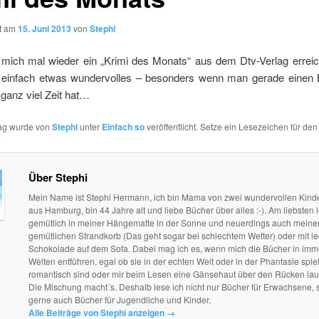
ht am
15. Juni 2013
von
Stephi
 mich mal wieder ein „Krimi des Monats“ aus dem Dtv-Verlag erreic
 einfach etwas wundervolles – besonders wenn man gerade einen 
ganz viel Zeit hat…
rag wurde von
Stephi
unter
Einfach so
veröffentlicht. Setze ein Lesezeichen für de
Über Stephi
Mein Name ist Stephi Hermann, ich bin Mama von zwei wundervollen Kind
aus Hamburg, bin 44 Jahre alt und liebe Bücher über alles :-). Am liebsten l
gemütlich in meiner Hängematte in der Sonne und neuerdings auch mein
gemütlichen Strandkorb (Das geht sogar bei schlechtem Wetter) oder mit le
Schokolade auf dem Sofa. Dabei mag ich es, wenn mich die Bücher in im
Welten entführen, egal ob sie in der echten Welt oder in der Phantasie spie
romantisch sind oder mir beim Lesen eine Gänsehaut über den Rücken lau
Die Mischung macht´s. Deshalb lese ich nicht nur Bücher für Erwachsene, 
gerne auch Bücher für Jugendliche und Kinder.
Alle Beiträge von Stephi anzeigen
→