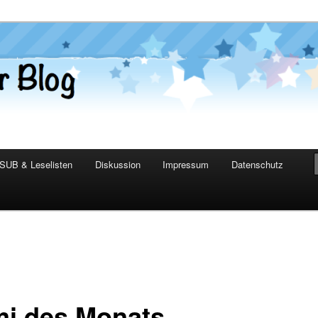
er Blog
SUB & Leselisten
Diskussion
Impressum
Datenschutz
mi des Monats