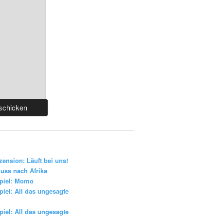
zension: Läuft bei uns!
uss nach Afrika
piel: Momo
iel: All das ungesagte
iel: All das ungesagte