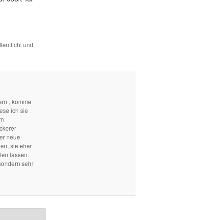
fentlicht und
ern , komme
ese ich sie
em
ckerer
mer neue
len, sie eher
fen lassen.
sondern sehr