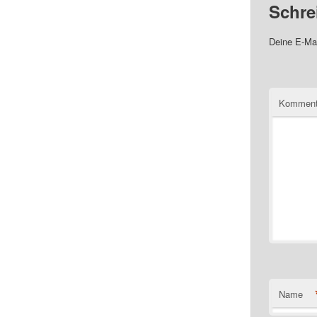
Schre
Deine E-Mai
Komment
Name