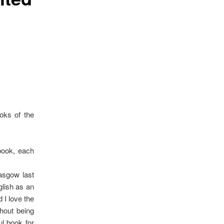
oks of the
book, each
asgow last
lish as an
d I love the
thout being
l book for