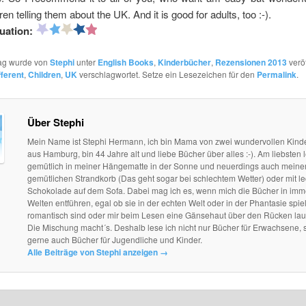
ren telling them about the UK. And it is good for adults, too :-).
uation:
rag wurde von
Stephi
unter
English Books
,
Kinderbücher
,
Rezensionen 2013
veröf
fferent
,
Children
,
UK
verschlagwortet. Setze ein Lesezeichen für den
Permalink
.
Über Stephi
Mein Name ist Stephi Hermann, ich bin Mama von zwei wundervollen Kind
aus Hamburg, bin 44 Jahre alt und liebe Bücher über alles :-). Am liebsten l
gemütlich in meiner Hängematte in der Sonne und neuerdings auch mein
gemütlichen Strandkorb (Das geht sogar bei schlechtem Wetter) oder mit le
Schokolade auf dem Sofa. Dabei mag ich es, wenn mich die Bücher in im
Welten entführen, egal ob sie in der echten Welt oder in der Phantasie spie
romantisch sind oder mir beim Lesen eine Gänsehaut über den Rücken lau
Die Mischung macht´s. Deshalb lese ich nicht nur Bücher für Erwachsene, 
gerne auch Bücher für Jugendliche und Kinder.
Alle Beiträge von Stephi anzeigen
→