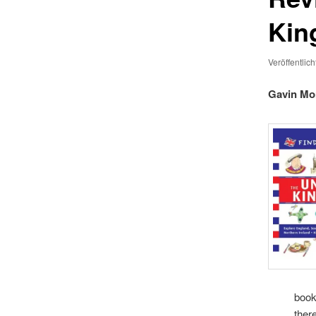
Kin
Veröffentlic
Gavin Mor
book
ther