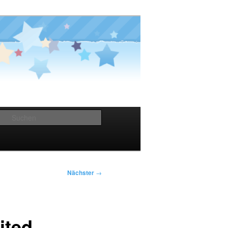
Suchen
Nächster
→
ited