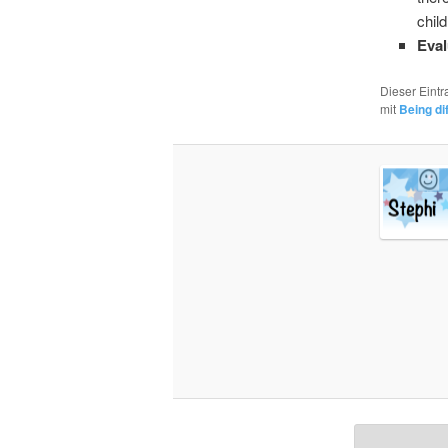
child
Eval
Dieser Eint
mit
Being di