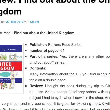
gdom
ht am
29. Mai 2013
von
Stephi
timer – Find out about the United Kingdom
Publisher:
Barrons Educ Series
number of pages
: 64
Part of a series
: Yes, there are many other bo
„find out about“ series.
Contents:
Many information about the UK you find in this 
topic on a double page.
Review:
I bought the book during my trip to Gl
summer. As an teacher in primary school with eng
subject I had to by it, when I saw it in the shop. An
 very much and my pupils, too. It is great for exploring the UK wi
e. So I recommend it to all of you, who want am easy but wonderfu