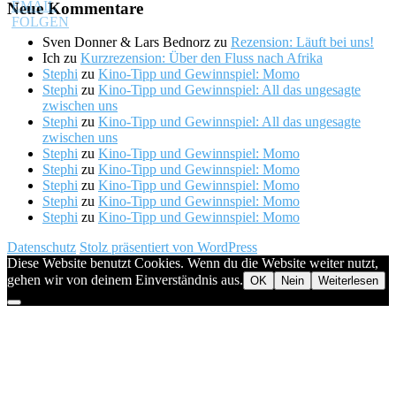
Neue Kommentare
Sven Donner & Lars Bednorz
zu
Rezension: Läuft bei uns!
Ich
zu
Kurzrezension: Über den Fluss nach Afrika
Stephi
zu
Kino-Tipp und Gewinnspiel: Momo
Stephi
zu
Kino-Tipp und Gewinnspiel: All das ungesagte
zwischen uns
Stephi
zu
Kino-Tipp und Gewinnspiel: All das ungesagte
zwischen uns
Stephi
zu
Kino-Tipp und Gewinnspiel: Momo
Stephi
zu
Kino-Tipp und Gewinnspiel: Momo
Stephi
zu
Kino-Tipp und Gewinnspiel: Momo
Stephi
zu
Kino-Tipp und Gewinnspiel: Momo
Stephi
zu
Kino-Tipp und Gewinnspiel: Momo
Datenschutz
Stolz präsentiert von WordPress
Diese Website benutzt Cookies. Wenn du die Website weiter nutzt,
gehen wir von deinem Einverständnis aus.
OK
Nein
Weiterlesen