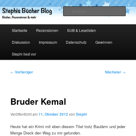
Zum
primären
Such
Inhalt
springen
Stephis Bücher Blog
Hauptmenü
Startseite
Rezensionen
SUB & Leselisten
Diskussion
Impressum
Datenschutz
Gewinnen
Stephi liest vor
Beitragsnavigation
←
Vorheriger
Nächster
→
Bruder Kemal
Veröffentlicht am
11. Oktober 2012
von
Stephi
Heute hat ein Krimi mit eben diesem Titel trotz Baulärm und jeder
Menge Dreck den Weg zu mir gefunden.