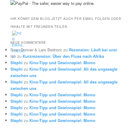
IHR KÖNNT DEM BLOG JETZT AUCH PER EMAIL FOLGEN ODER
INHALTE MIT FREUNDEN TEILEN
NEUE KOMMENTARE
Sven Donner & Lars Bednorz
zu
Rezension: Läuft bei uns!
Ich
zu
Kurzrezension: Über den Fluss nach Afrika
Stephi
zu
Kino-Tipp und Gewinnspiel: Momo
Stephi
zu
Kino-Tipp und Gewinnspiel: All das ungesagte
zwischen uns
Stephi
zu
Kino-Tipp und Gewinnspiel: All das ungesagte
zwischen uns
Stephi
zu
Kino-Tipp und Gewinnspiel: Momo
Stephi
zu
Kino-Tipp und Gewinnspiel: Momo
Stephi
zu
Kino-Tipp und Gewinnspiel: Momo
Stephi
zu
Kino-Tipp und Gewinnspiel: Momo
Stephi
zu
Kino-Tipp und Gewinnspiel: Momo