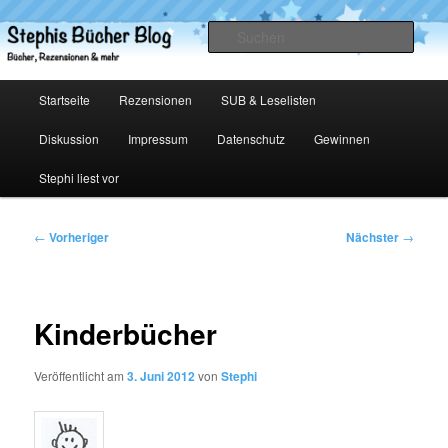
Zum
primären
Such
Inhalt
springen
Stephis Bücher Blog
Hauptmenü
Startseite
Rezensionen
SUB & Leselisten
Diskussion
Impressum
Datenschutz
Gewinnen
Stephi liest vor
Beitragsnavigation
←
Vorheriger
Nächster
→
Kinderbücher
Veröffentlicht am
3. Juni 2012
von
Stephi