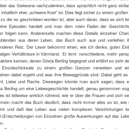
ber das Gelesene nachzudenken, dass sprachlich nicht ganz einfach
 inhaltlich eher „schwere Kost“ ist. Dies liegt sicher zu einem großen 
, zu der es geschrieben worden ist, aber auch daran, dass es sich t
elne Episoden handelt und man dem roten Faden der Geschicht
r folgen kann. Andererseits machen diese Details einzelner Char
kblenden aus deren Leben, das Buch auch aus und verleihen i
nderen Reiz. Der Leser bekommt einen, wie ich denke, guten Einbl
ligen Verhältnisse in Värmland. Er lernt verschiedene, mehr- persp
aktere kennen, denen Gösta Berling begegnet und erfährt so sehr deta
h Einzelschicksale zu einem großen Ganzen verweben und w
elnen dabei ergeht und was ihre Beweggründe sind. Dabei geht es
t, Liebe und Rache. Deswegen könnte man auch sagen, dass es
a Berling um eine Liebesgeschichte handelt, genau genommen sog
es ist teilweise wirklich rührend, wie er über die Frauen und sich se
emein macht das Buch deutlich, dass nicht immer alles so ist, wie 
int und daß das Leben aus vielen komplexen Verstrickungen b
l-)Entscheidungen von Einzelnen große Auswirkungen auf das Leb
n.