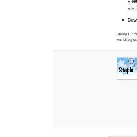
Viel
Verf
Bew
Dieser Eint
verschlagwor