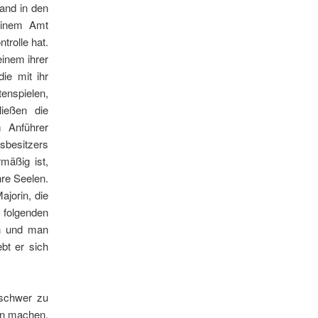
and in den
seinem Amt
trolle hat.
einem ihrer
ie mit ihr
enspielen,
ießen die
m Anführer
sbesitzers
mäßig ist,
hre Seelen.
ajorin, die
 folgenden
en und man
bt er sich
 schwer zu
en machen,