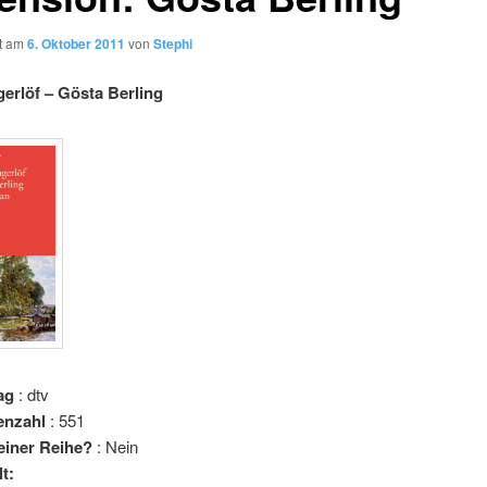
ht am
6. Oktober 2011
von
Stephi
erlöf – Gösta Berling
ag
: dtv
tenzahl
: 551
 einer Reihe?
: Nein
lt: