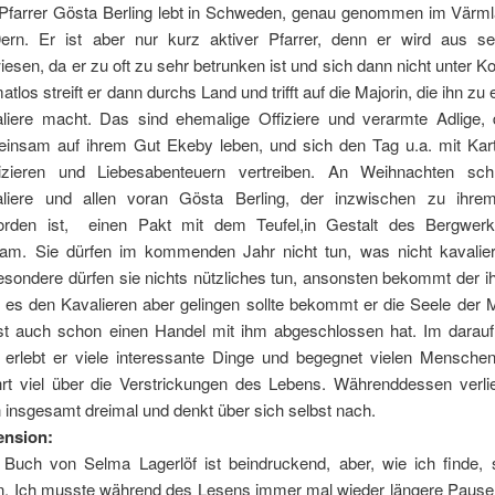
Pfarrer Gösta Berling lebt in Schweden, genau genommen im Värml
ern. Er ist aber nur kurz aktiver Pfarrer, denn er wird aus 
iesen, da er zu oft zu sehr betrunken ist und sich dann nicht unter Kon
atlos streift er dann durchs Land und trifft auf die Majorin, die ihn zu 
liere macht. Das sind ehemalige Offiziere und verarmte Adlige, d
insam auf ihrem Gut Ekeby leben, und sich den Tag u.a. mit Kart
zieren und Liebesabenteuern vertreiben. An Weihnachten schl
liere und allen voran Gösta Berling, der inzwischen zu ihre
rden ist, einen Pakt mit dem Teufel,in Gestalt des Bergwerk
ram. Sie dürfen im kommenden Jahr nicht tun, was nicht kavalier
esondere dürfen sie nichts nützliches tun, ansonsten bekommt der i
s es den Kavalieren aber gelingen sollte bekommt er die Seele der M
st auch schon einen Handel mit ihm abgeschlossen hat. Im darauf
 erlebt er viele interessante Dinge und begegnet vielen Mensch
hrt viel über die Verstrickungen des Lebens. Währenddessen verlie
 insgesamt dreimal und denkt über sich selbst nach.
ension:
Buch von Selma Lagerlöf ist beindruckend, aber, wie ich finde,
n. Ich musste während des Lesens immer mal wieder längere Paus