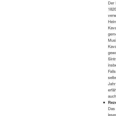
Der 
1820
verw
Heim
Kava
geme
Musi
Kava
gewo
Sint
insb
Fall
selb
Jahr
erfä
auch
Rez
Das 
lese