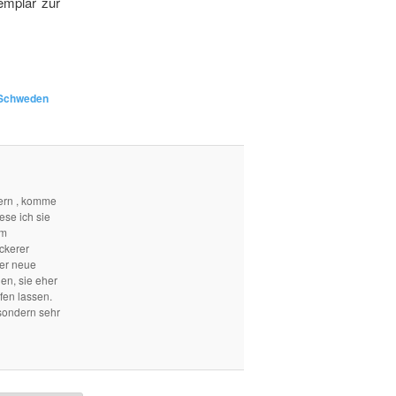
emplar zur
Schweden
ern , komme
ese ich sie
em
ckerer
mer neue
len, sie eher
fen lassen.
sondern sehr