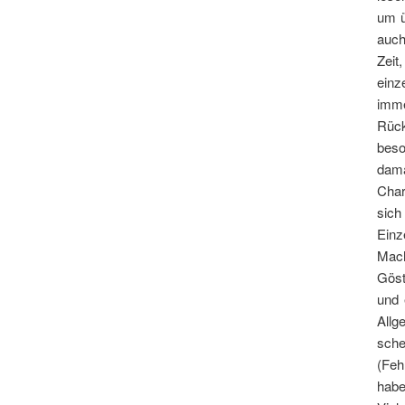
um ü
auch
Zeit
einz
imme
Rüc
beso
dama
Char
sic
Einz
Mach
Göst
und 
Allg
sche
(Feh
habe