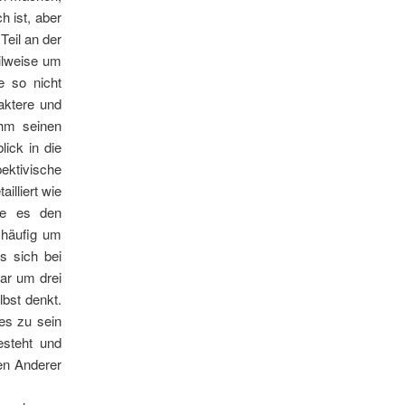
 ist, aber
Teil an der
eilweise um
e so nicht
aktere und
hm seinen
ick in die
ektivische
illiert wie
ie es den
 häufig um
 sich bei
ar um drei
lbst denkt.
es zu sein
esteht und
en Anderer