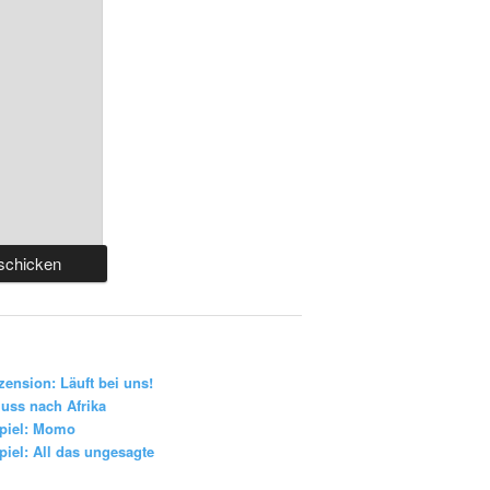
zension: Läuft bei uns!
uss nach Afrika
piel: Momo
iel: All das ungesagte