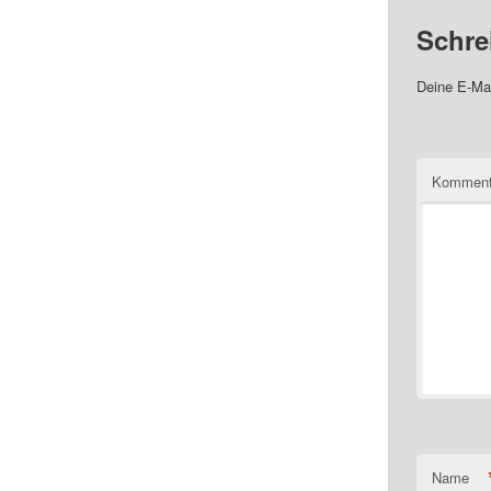
Schre
Deine E-Mai
Komment
Name