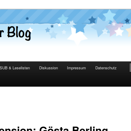
er Blog
SUB & Leselisten
Diskussion
Impressum
Datenschutz
ension: Gösta Berling