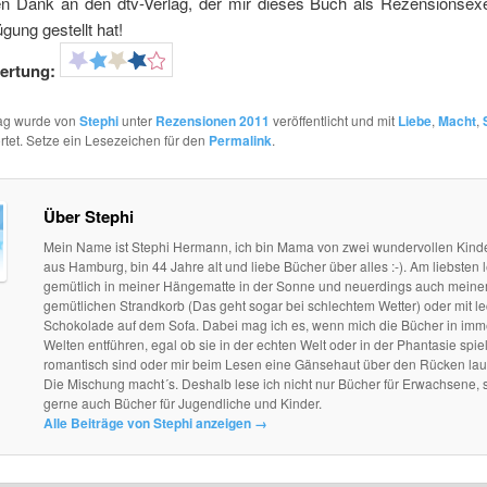
en Dank an den dtv-Verlag, der mir dieses Buch als Rezensionsex
ügung gestellt hat!
ertung:
rag wurde von
Stephi
unter
Rezensionen 2011
veröffentlicht und mit
Liebe
,
Macht
,
tet. Setze ein Lesezeichen für den
Permalink
.
Über Stephi
Mein Name ist Stephi Hermann, ich bin Mama von zwei wundervollen Kind
aus Hamburg, bin 44 Jahre alt und liebe Bücher über alles :-). Am liebsten l
gemütlich in meiner Hängematte in der Sonne und neuerdings auch mein
gemütlichen Strandkorb (Das geht sogar bei schlechtem Wetter) oder mit le
Schokolade auf dem Sofa. Dabei mag ich es, wenn mich die Bücher in im
Welten entführen, egal ob sie in der echten Welt oder in der Phantasie spie
romantisch sind oder mir beim Lesen eine Gänsehaut über den Rücken lau
Die Mischung macht´s. Deshalb lese ich nicht nur Bücher für Erwachsene, 
gerne auch Bücher für Jugendliche und Kinder.
Alle Beiträge von Stephi anzeigen
→