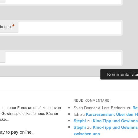
*
dresse
NEUE KOMMENTARE
t ein paar Euros unterstützen, davon
Sven Donner & Lars Bednorz
zu
Re
die Gewinnspiele. kaufe neue Bücher
Ich
zu
Kurzrezension: Über den Fl
ke...
Stephi
zu
Kino-Tipp und Gewinns
Stephi
zu
Kino-Tipp und Gewinnsp
zwischen uns