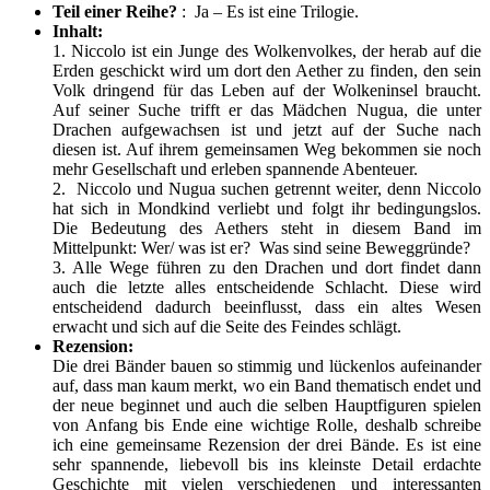
Teil einer Reihe?
: Ja – Es ist eine Trilogie.
Inhalt:
1. Niccolo ist ein Junge des Wolkenvolkes, der herab auf die
Erden geschickt wird um dort den Aether zu finden, den sein
Volk dringend für das Leben auf der Wolkeninsel braucht.
Auf seiner Suche trifft er das Mädchen Nugua, die unter
Drachen aufgewachsen ist und jetzt auf der Suche nach
diesen ist. Auf ihrem gemeinsamen Weg bekommen sie noch
mehr Gesellschaft und erleben spannende Abenteuer.
2. Niccolo und Nugua suchen getrennt weiter, denn Niccolo
hat sich in Mondkind verliebt und folgt ihr bedingungslos.
Die Bedeutung des Aethers steht in diesem Band im
Mittelpunkt: Wer/ was ist er? Was sind seine Beweggründe?
3. Alle Wege führen zu den Drachen und dort findet dann
auch die letzte alles entscheidende Schlacht. Diese wird
entscheidend dadurch beeinflusst, dass ein altes Wesen
erwacht und sich auf die Seite des Feindes schlägt.
Rezension:
Die drei Bänder bauen so stimmig und lückenlos aufeinander
auf, dass man kaum merkt, wo ein Band thematisch endet und
der neue beginnet und auch die selben Hauptfiguren spielen
von Anfang bis Ende eine wichtige Rolle, deshalb schreibe
ich eine gemeinsame Rezension der drei Bände. Es ist eine
sehr spannende, liebevoll bis ins kleinste Detail erdachte
Geschichte mit vielen verschiedenen und interessanten