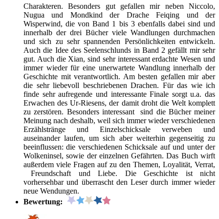
Charakteren. Besonders gut gefallen mir neben Niccolo,
Nugua und Mondkind der Drache Feiqing und der
Wisperwind, die von Band 1 bis 3 ebenfalls dabei sind und
innerhalb der drei Bücher viele Wandlungen durchmachen
und sich zu sehr spannenden Persönlichkeiten entwickeln.
Auch die Idee des Seelenschlunds in Band 2 gefällt mir sehr
gut. Auch die Xian, sind sehr interessant erdachte Wesen und
immer wieder für eine unerwartete Wandlung innerhalb der
Geschichte mit verantwortlich. Am besten gefallen mir aber
die sehr liebevoll beschriebenen Drachen. Für das wie ich
finde sehr aufregende und interessante Finale sorgt u.a. das
Erwachen des Ur-Riesens, der damit droht die Welt komplett
zu zerstören. Besonders interessant sind die Bücher meiner
Meinung nach deshalb, weil sich immer wieder verschiedenen
Erzählstränge und Einzelschicksale verweben und
auseinander laufen, um sich aber weiterhin gegenseitig zu
beeinflussen: die verschiedenen Schicksale auf und unter der
Wolkeninsel, sowie der einzelnen Gefährten. Das Buch wirft
außerdem viele Fragen auf zu den Themen, Loyalität, Verrat,
Freundschaft und Liebe. Die Geschichte ist nicht
vorhersehbar und überrascht den Leser durch immer wieder
neue Wendungen.
Bewertung: