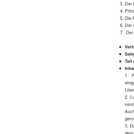
Der 
Prin
Die 
Der 
Der 
Verl
Sei
Teil
Inha
1. P
eini
Löwe
2. L
vers
Auc
geme
3. D
dem 