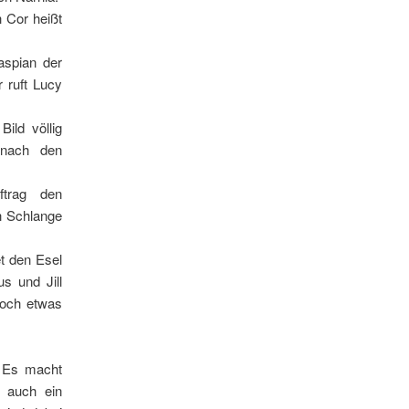
h Cor heißt
aspian der
 ruft Lucy
ild völlig
 nach den
ftrag den
n Schlange
et den Esel
s und Jill
noch etwas
. Es macht
 auch ein