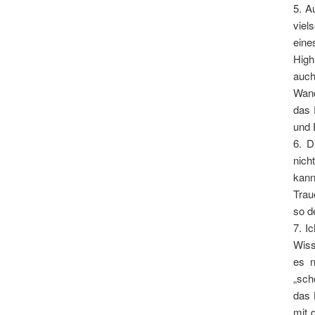
5. A
viel
ein
High
auch
Wand
das 
und 
6. D
nich
kan
Trau
so d
7. I
Wiss
es n
„sch
das 
mit 