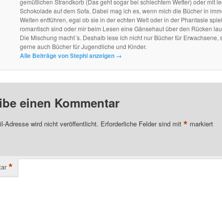
gemütlichen Strandkorb (Das geht sogar bei schlechtem Wetter) oder mit le
Schokolade auf dem Sofa. Dabei mag ich es, wenn mich die Bücher in im
Welten entführen, egal ob sie in der echten Welt oder in der Phantasie spie
romantisch sind oder mir beim Lesen eine Gänsehaut über den Rücken lau
Die Mischung macht´s. Deshalb lese ich nicht nur Bücher für Erwachsene, 
gerne auch Bücher für Jugendliche und Kinder.
Alle Beiträge von Stephi anzeigen
→
ibe einen Kommentar
*
l-Adresse wird nicht veröffentlicht.
Erforderliche Felder sind mit
markiert
*
ar