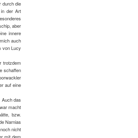
r durch die
in der Art
esonderes
schip, aber
ine innere
 mich auch
am von Lucy
r trotzdem
ge schaffen
orwackler
er auf eine
d. Auch das
 war macht
ätte, bzw.
de Narnias
noch nicht
er mit dem