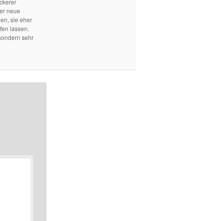
ckerer
mer neue
len, sie eher
fen lassen.
sondern sehr