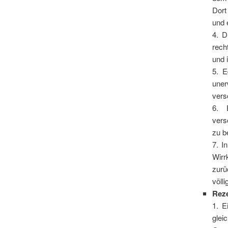
Dort
und 
4. D
rech
und 
5. E
une
vers
6. 
vers
zu b
7. I
Wirr
zurü
völl
Rez
1. E
glei