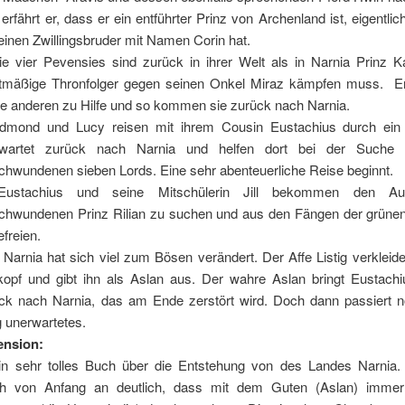
 erfährt er, dass er ein entführter Prinz von Archenland ist, eigentlic
einen Zwillingsbruder mit Namen Corin hat.
ie vier Pevensies sind zurück in ihrer Welt als in Narnia Prinz K
tmäßige Thronfolger gegen seinen Onkel Miraz kämpfen muss. Er
ie anderen zu Hilfe und so kommen sie zurück nach Narnia.
dmond und Lucy reisen mit ihrem Cousin Eustachius durch ein B
rwartet zurück nach Narnia und helfen dort bei der Suche
chwundenen sieben Lords. Eine sehr abenteuerliche Reise beginnt.
Eustachius und seine Mitschülerin Jill bekommen den Au
chwundenen Prinz Rilian zu suchen und aus den Fängen der grüne
efreien.
n Narnia hat sich viel zum Bösen verändert. Der Affe Listig verkleid
kopf und gibt ihn als Aslan aus. Der wahre Aslan bringt Eustachiu
ck nach Narnia, das am Ende zerstört wird. Doch dann passiert 
ig unerwartetes.
ension:
in sehr tolles Buch über die Entstehung von des Landes Narnia
ch von Anfang an deutlich, dass mit dem Guten (Aslan) immer