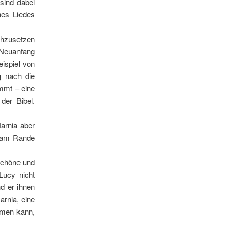
sind dabei
nes Liedes
chzusetzen
m Neuanfang
ispiel von
g nach die
immt – eine
der Bibel.
arnia aber
r am Rande
 schöne und
Lucy nicht
nd er ihnen
arnia, eine
mmen kann,