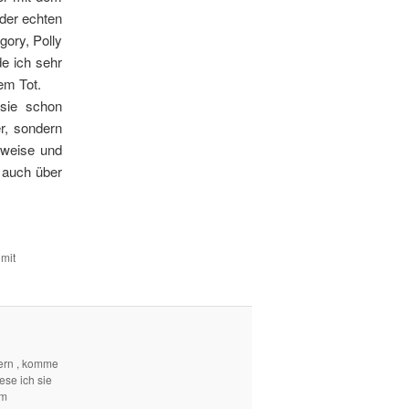
 der echten
gory, Polly
de ich sehr
dem Tot.
sie schon
r, sondern
nweise und
 auch über
 mit
ern , komme
ese ich sie
em