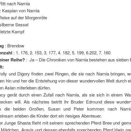
Ritt nach Narnia
z Kaspian von Narnia
Reise auf der Morgenröte
silberne Sessel
letzte Kampf
ag
: Brendow
tenzahl
: 1. 176, 2. 153, 3. 177, 4. 182, 5. 199, 6.202, 7. 160
 einer Reihe?
: Ja – Die Chroniken von Narnia bestehen aus sieben 
lt:
olly und Digory finden zwei Ringen, die sie nach Narnia bringen, w
gen hin und her die Entstehung von dieser wundervollen Welt durch e
n Aslan miterleben dürfen.
ucy gerät durch einen Zufall nach Narnia, als sie sich in einem W
tecken will. Als nächstes betritt ihr Bruder Edmund diese wunderv
h die beiden Großen, Susan und Peter kommen nach Narn
insam erleben die Kinder dort ein riesiges Abenteuer.
er Junge Shasta flieht mit seinem sprechenden Pferd Bree und gem
Mädchen Aravis und dessen ebenfalls sprechenden Pferd Hwin na