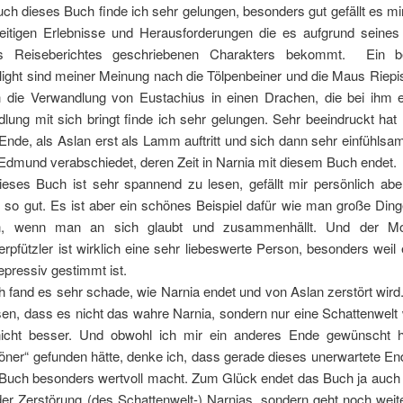
uch dieses Buch finde ich sehr gelungen, besonders gut gefällt es mi
seitigen Erlebnisse und Herausforderungen die es aufgrund seines 
es Reiseberichtes geschriebenen Charakters bekommt. Ein b
light sind meiner Meinung nach die Tölpenbeiner und die Maus Riepi
 die Verwandlung von Eustachius in einen Drachen, die bei ihm e
lung mit sich bringt finde ich sehr gelungen. Sehr beeindruckt hat
Ende, als Aslan erst als Lamm auftritt und sich dann sehr einfühls
Edmund verabschiedet, deren Zeit in Narnia mit diesem Buch endet.
ieses Buch ist sehr spannend zu lesen, gefällt mir persönlich abe
t so gut. Es ist aber ein schönes Beispiel dafür wie man große Din
n, wenn man an sich glaubt und zusammenhällt. Und der Mo
erpfützler ist wirklich eine sehr liebeswerte Person, besonders weil 
epressiv gestimmt ist.
ch fand es sehr schade, wie Narnia endet und von Aslan zerstört wir
en, dass es nicht das wahre Narnia, sondern nur eine Schattenwelt
icht besser. Und obwohl ich mir ein anderes Ende gewünscht h
öner“ gefunden hätte, denke ich, dass gerade dieses unerwartete En
Buch besonders wertvoll macht. Zum Glück endet das Buch ja auch 
der Zerstörung (des Schattenwelt-) Narnias, sondern geht noch weit