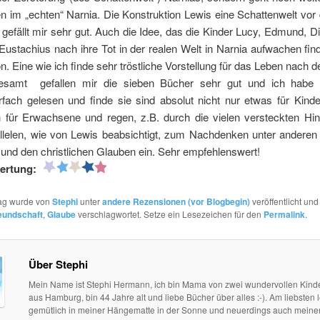
n im „echten“ Narnia. Die Konstruktion Lewis eine Schattenwelt vor
 gefällt mir sehr gut. Auch die Idee, das die Kinder Lucy, Edmund, Di
Eustachius nach ihre Tot in der realen Welt in Narnia aufwachen fin
n. Eine wie ich finde sehr tröstliche Vorstellung für das Leben nach 
esamt gefallen mir die sieben Bücher sehr gut und ich habe 
fach gelesen und finde sie sind absolut nicht nur etwas für Kinde
 für Erwachsene und regen, z.B. durch die vielen versteckten Hi
llelen, wie von Lewis beabsichtigt, zum Nachdenken unter anderen
 und den christlichen Glauben ein. Sehr empfehlenswert!
ertung:
rag wurde von
Stephi
unter
andere Rezensionen (vor Blogbegin)
veröffentlicht und
eundschaft
,
Glaube
verschlagwortet. Setze ein Lesezeichen für den
Permalink
.
Über Stephi
Mein Name ist Stephi Hermann, ich bin Mama von zwei wundervollen Kind
aus Hamburg, bin 44 Jahre alt und liebe Bücher über alles :-). Am liebsten l
gemütlich in meiner Hängematte in der Sonne und neuerdings auch mein