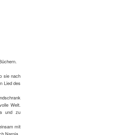
Büchern.
o sie nach
in Lied des
andschrank
olle Welt.
ia und zu
einsam mit
ch Narnia.