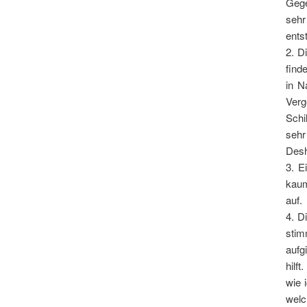
Gege
sehr
ents
2. D
find
in N
Verg
Schi
sehr
Desh
3. E
kaum
auf.
4. D
stim
aufg
hilf
wie 
welc