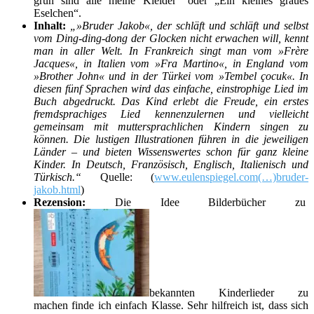
grün sind alle meine Kleider“ oder „Ein kleines graues
Eselchen“.
Inhalt:
„»Bruder Jakob«, der schläft und schläft und selbst
vom Ding-ding-dong der Glocken nicht erwachen will, kennt
man in aller Welt. In Frankreich singt man vom »Frère
Jacques«, in Italien vom »Fra Martino«, in England vom
»Brother John« und in der Türkei vom »Tembel çocuk«. In
diesen fünf Sprachen wird das einfache, einstrophige Lied im
Buch abgedruckt. Das Kind erlebt die Freude, ein erstes
fremdsprachiges Lied kennenzulernen und vielleicht
gemeinsam mit muttersprachlichen Kindern singen zu
können. Die lustigen Illustrationen führen in die jeweiligen
Länder – und bieten Wissenswertes schon für ganz kleine
Kinder. In Deutsch, Französisch, Englisch, Italienisch und
Türkisch.“
Quelle: (
www.eulenspiegel.com(…)bruder-
jakob.html
)
Rezension:
Die Idee Bilderbücher zu
bekannten Kinderlieder zu
machen finde ich einfach Klasse. Sehr hilfreich ist, dass sich