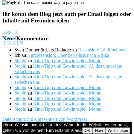
Ihr könnt dem Blog jetzt auch per Email folgen oder
Inhalte mit Freunden teilen
Neue Kommentare
Sven Donner & Lars Bednorz
zu
Rezension: Läuft bei uns!
Ich
zu
Kurzrezension: Über den Fluss nach Afrika
Stephi
zu
Kino-Tipp und Gewinnspiel: Momo
Stephi
zu
Kino-Tipp und Gewinnspiel: All das ungesagte
zwischen uns
Stephi
zu
Kino-Tipp und Gewinnspiel: All das ungesagte
zwischen uns
Stephi
zu
Kino-Tipp und Gewinnspiel: Momo
Stephi
zu
Kino-Tipp und Gewinnspiel: Momo
Stephi
zu
Kino-Tipp und Gewinnspiel: Momo
Stephi
zu
Kino-Tipp und Gewinnspiel: Momo
Stephi
zu
Kino-Tipp und Gewinnspiel: Momo
Datenschutz
Stolz präsentiert von WordPress
Diese Website benutzt Cookies. Wenn du die Website weiter nutzt,
gehen wir von deinem Einverständnis aus.
OK
Nein
Weiterlesen