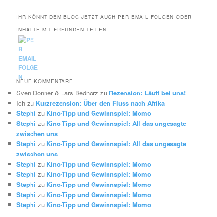
IHR KÖNNT DEM BLOG JETZT AUCH PER EMAIL FOLGEN ODER
INHALTE MIT FREUNDEN TEILEN
NEUE KOMMENTARE
Sven Donner & Lars Bednorz
zu
Rezension: Läuft bei uns!
Ich
zu
Kurzrezension: Über den Fluss nach Afrika
Stephi
zu
Kino-Tipp und Gewinnspiel: Momo
Stephi
zu
Kino-Tipp und Gewinnspiel: All das ungesagte
zwischen uns
Stephi
zu
Kino-Tipp und Gewinnspiel: All das ungesagte
zwischen uns
Stephi
zu
Kino-Tipp und Gewinnspiel: Momo
Stephi
zu
Kino-Tipp und Gewinnspiel: Momo
Stephi
zu
Kino-Tipp und Gewinnspiel: Momo
Stephi
zu
Kino-Tipp und Gewinnspiel: Momo
Stephi
zu
Kino-Tipp und Gewinnspiel: Momo