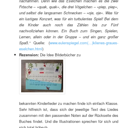
nachahmen. Denn wie das Eselchen machen es die zwei
Frösche – »quak, quak«, die drei Vögelchen – »piep, piep«,
und selbst die langsamen Schnecken – »oje, oje«. Was für
ein lustiges Konzert, was für ein turbulentes Spiel! Bei dem
die Kinder auch noch das Zählen bis zur Fünf
nachvollziehen können. Ein Buch zum Singen, Spielen,
Lernen, allein oder in der Gruppe – und ein ganz großer
Spaß.“
Quelle: (
www.eulenspiegel.com(…)klienes-graues-
eselchen.htm
l
)
Rezension:
Die Idee Bilderbücher zu
bekannten Kinderlieder zu machen finde ich einfach Klasse.
Sehr hilfreich ist, dass sich der jeweilige Text des Liedes
zusammen mit den passenden Noten auf der Rückseite des
Buches findet. Und die Illustrationen sprechen für sich und
sich total hübsch.