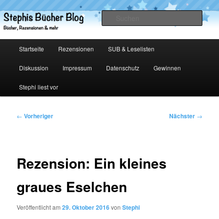
Zum
primären
Such
Inhalt
springen
Stephis Bücher Blog
Hauptmenü
Startseite
Rezensionen
SUB & Leselisten
Diskussion
Impressum
Datenschutz
Gewinnen
Stephi liest vor
Beitragsnavigation
←
Vorheriger
Nächster
→
Rezension: Ein kleines
graues Eselchen
Veröffentlicht am
29. Oktober 2016
von
Stephi