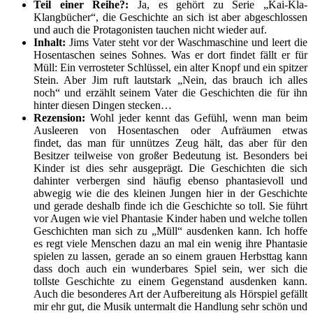
Teil einer Reihe?:
Ja, es gehört zu Serie „Kai-Kla-
Klangbücher“, die Geschichte an sich ist aber abgeschlossen
und auch die Protagonisten tauchen nicht wieder auf.
Inhalt:
Jims Vater steht vor der Waschmaschine und leert die
Hosentaschen seines Sohnes. Was er dort findet fällt er für
Müll: Ein verrosteter Schlüssel, ein alter Knopf und ein spitzer
Stein. Aber Jim ruft lautstark „Nein, das brauch ich alles
noch“ und erzählt seinem Vater die Geschichten die für ihn
hinter diesen Dingen stecken…
Rezension:
Wohl jeder kennt das Gefühl, wenn man beim
Ausleeren von Hosentaschen oder Aufräumen etwas
findet, das man für unnützes Zeug hält, das aber für den
Besitzer teilweise von großer Bedeutung ist. Besonders bei
Kinder ist dies sehr ausgeprägt. Die Geschichten die sich
dahinter verbergen sind häufig ebenso phantasievoll und
abwegig wie die des kleinen Jungen hier in der Geschichte
und gerade deshalb finde ich die Geschichte so toll. Sie führt
vor Augen wie viel Phantasie Kinder haben und welche tollen
Geschichten man sich zu „Müll“ ausdenken kann. Ich hoffe
es regt viele Menschen dazu an mal ein wenig ihre Phantasie
spielen zu lassen, gerade an so einem grauen Herbsttag kann
dass doch auch ein wunderbares Spiel sein, wer sich die
tollste Geschichte zu einem Gegenstand ausdenken kann.
Auch die besonderes Art der Aufbereitung als Hörspiel gefällt
mir ehr gut, die Musik untermalt die Handlung sehr schön und