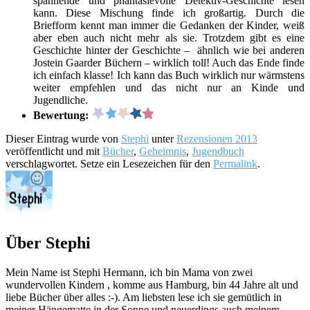
spannende und phantasievolle Detektiv-Geschichte lesen
kann. Diese Mischung finde ich großartig. Durch die
Briefform kennt man immer die Gedanken der Kinder, weiß
aber eben auch nicht mehr als sie. Trotzdem gibt es eine
Geschichte hinter der Geschichte – ähnlich wie bei anderen
Jostein Gaarder Büchern – wirklich toll! Auch das Ende finde
ich einfach klasse! Ich kann das Buch wirklich nur wärmstens
weiter empfehlen und das nicht nur an Kinde und
Jugendliche.
Bewertung:
Dieser Eintrag wurde von
Stephi
unter
Rezensionen 2013
veröffentlicht und mit
Bücher
,
Geheimnis
,
Jugendbuch
verschlagwortet. Setze ein Lesezeichen für den
Permalink
.
Über Stephi
Mein Name ist Stephi Hermann, ich bin Mama von zwei
wundervollen Kindern , komme aus Hamburg, bin 44 Jahre alt und
liebe Bücher über alles :-). Am liebsten lese ich sie gemütlich in
meiner Hängematte in der Sonne und neuerdings auch meinem