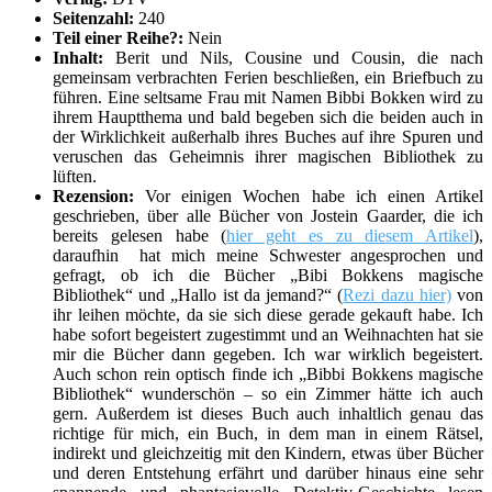
Seitenzahl:
240
Teil einer Reihe?:
Nein
Inhalt:
Berit und Nils, Cousine und Cousin, die nach
gemeinsam verbrachten Ferien beschließen, ein Briefbuch zu
führen. Eine seltsame Frau mit Namen Bibbi Bokken wird zu
ihrem Hauptthema und bald begeben sich die beiden auch in
der Wirklichkeit außerhalb ihres Buches auf ihre Spuren und
veruschen das Geheimnis ihrer magischen Bibliothek zu
lüften.
Rezension:
Vor einigen Wochen habe ich einen Artikel
geschrieben, über alle Bücher von Jostein Gaarder, die ich
bereits gelesen habe (
hier geht es zu diesem Artikel
),
daraufhin hat mich meine Schwester angesprochen und
gefragt, ob ich die Bücher „Bibi Bokkens magische
Bibliothek“ und „Hallo ist da jemand?“ (
Rezi dazu hier)
von
ihr leihen möchte, da sie sich diese gerade gekauft habe. Ich
habe sofort begeistert zugestimmt und an Weihnachten hat sie
mir die Bücher dann gegeben. Ich war wirklich begeistert.
Auch schon rein optisch finde ich „Bibbi Bokkens magische
Bibliothek“ wunderschön – so ein Zimmer hätte ich auch
gern. Außerdem ist dieses Buch auch inhaltlich genau das
richtige für mich, ein Buch, in dem man in einem Rätsel,
indirekt und gleichzeitig mit den Kindern, etwas über Bücher
und deren Entstehung erfährt und darüber hinaus eine sehr