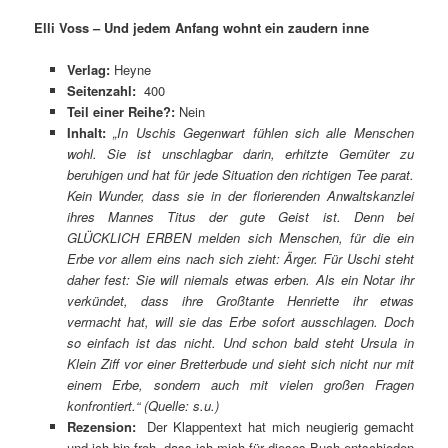
Elli Voss – Und jedem Anfang wohnt ein zaudern inne
Verlag:
Heyne
Seitenzahl:
400
Teil einer Reihe?:
Nein
Inhalt:
„In Uschis Gegenwart fühlen sich alle Menschen
wohl. Sie ist unschlagbar darin, erhitzte Gemüter zu
beruhigen und hat für jede Situation den richtigen Tee parat.
Kein Wunder, dass sie in der florierenden Anwaltskanzlei
ihres Mannes Titus der gute Geist ist. Denn bei
GLÜCKLICH ERBEN melden sich Menschen, für die ein
Erbe vor allem eins nach sich zieht: Ärger. Für Uschi steht
daher fest: Sie will niemals etwas erben. Als ein Notar ihr
verkündet, dass ihre Großtante Henriette ihr etwas
vermacht hat, will sie das Erbe sofort ausschlagen. Doch
so einfach ist das nicht. Und schon bald steht Ursula in
Klein Ziff vor einer Bretterbude und sieht sich nicht nur mit
einem Erbe, sondern auch mit vielen großen Fragen
konfrontiert.“ (Quelle: s.u.)
Rezension:
Der Klappentext hat mich neugierig gemacht
und ich bin froh, dass ich mich für dieses Buch entschieden