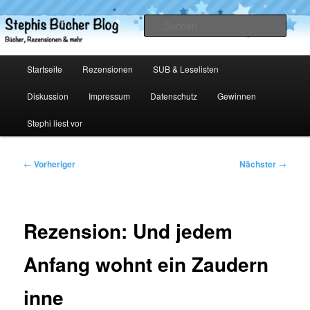
Zum
primären
Such
Inhalt
springen
Stephis Bücher Blog
Hauptmenü
Startseite
Rezensionen
SUB & Leselisten
Diskussion
Impressum
Datenschutz
Gewinnen
Stephi liest vor
Beitragsnavigation
←
Vorheriger
Nächster
→
Rezension: Und jedem
Anfang wohnt ein Zaudern
inne