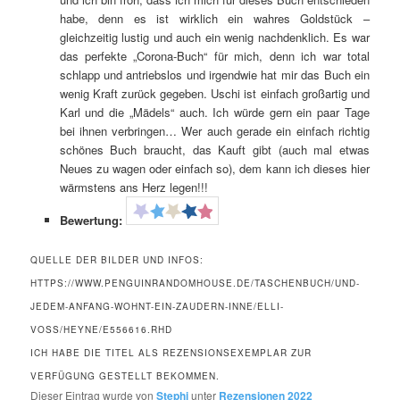
habe, denn es ist wirklich ein wahres Goldstück –
gleichzeitig lustig und auch ein wenig nachdenklich. Es war
das perfekte „Corona-Buch“ für mich, denn ich war total
schlapp und antriebslos und irgendwie hat mir das Buch ein
wenig Kraft zurück gegeben. Uschi ist einfach großartig und
Karl und die „Mädels“ auch. Ich würde gern ein paar Tage
bei ihnen verbringen… Wer auch gerade ein einfach richtig
schönes Buch braucht, das Kauft gibt (auch mal etwas
Neues zu wagen oder einfach so), dem kann ich dieses hier
wärmstens ans Herz legen!!!
Bewertung:
QUELLE DER BILDER UND INFOS:
HTTPS://WWW.PENGUINRANDOMHOUSE.DE/TASCHENBUCH/UND-
JEDEM-ANFANG-WOHNT-EIN-ZAUDERN-INNE/ELLI-
VOSS/HEYNE/E556616.RHD
ICH HABE DIE TITEL ALS REZENSIONSEXEMPLAR ZUR
VERFÜGUNG GESTELLT BEKOMMEN.
Dieser Eintrag wurde von
Stephi
unter
Rezensionen 2022