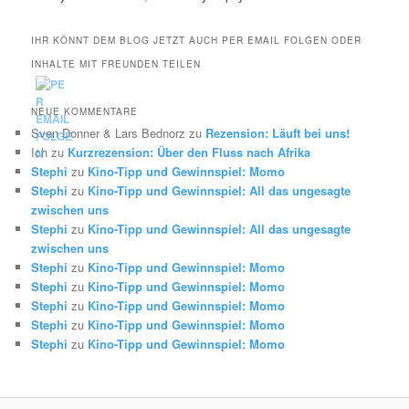
IHR KÖNNT DEM BLOG JETZT AUCH PER EMAIL FOLGEN ODER
INHALTE MIT FREUNDEN TEILEN
NEUE KOMMENTARE
Sven Donner & Lars Bednorz
zu
Rezension: Läuft bei uns!
Ich
zu
Kurzrezension: Über den Fluss nach Afrika
Stephi
zu
Kino-Tipp und Gewinnspiel: Momo
Stephi
zu
Kino-Tipp und Gewinnspiel: All das ungesagte
zwischen uns
Stephi
zu
Kino-Tipp und Gewinnspiel: All das ungesagte
zwischen uns
Stephi
zu
Kino-Tipp und Gewinnspiel: Momo
Stephi
zu
Kino-Tipp und Gewinnspiel: Momo
Stephi
zu
Kino-Tipp und Gewinnspiel: Momo
Stephi
zu
Kino-Tipp und Gewinnspiel: Momo
Stephi
zu
Kino-Tipp und Gewinnspiel: Momo