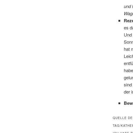
und 
Wagn
Rez
es d
Und 
Sonn
hat 
Leic
entf
habe
gelu
sind
der 
Bew
QUELLE DE
TAG/KATHE