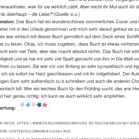
herausfinden, was für sie wirklich zählt. Aber reicht ihr Mut auch für 
is überhaupt – die Liebe?“(Quelle: s.u.)
ension:
Das Buch hat ein wunderschönes sommerliches Cover und 
aher mit in den Urlaub genommen und mich sehr darauf gefreut es zu
es war einfach toll dieses Buch gemütlich auf dem Deck eines Schiff
e zu lesen. Okay, ich muss zugeben,. dass Buch ist etwas vorhers
nicht sehr viel Tiefe, aber das macht absolut nichts. Das Buch hat sehr
htigkeit und es hat mir sehr viel Spaß gemacht von ihm in Die Welt 
ühren zu lassen. Sie war mir von Anfang an sehr sympathisch und ir
 ich sie sofort ins Herz geschlossen und mit ihr mitgefiebert. Der Auto
ngen Sam sehr authentisch zu b schreiben und auch die anderen Cha
 einfach toll. Wer ein leichtes Buch für den Frühling sucht, das ans He
ist hier genau richtig. Ich kann es euch wirklich sehr empfehlen.
ertung:
R INFOS: HTTPS://WWW.PENGUINRANDOMHOUSE.DE/TASCHENBUCH/MIT-DIR-E
RINE-CENTER/GOLDMANN/E543084.RHD