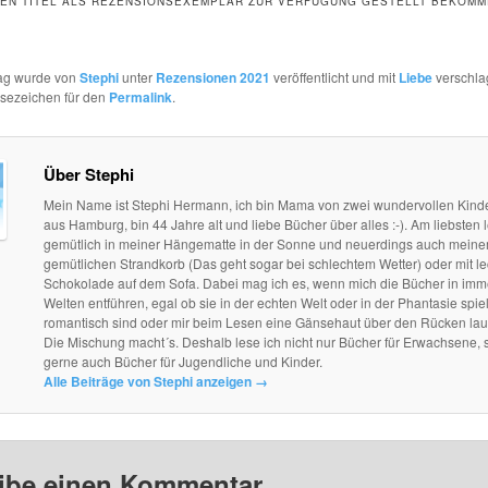
DEN TITEL ALS REZENSIONSEXEMPLAR ZUR VERFÜGUNG GESTELLT BEKOMM
rag wurde von
Stephi
unter
Rezensionen 2021
veröffentlicht und mit
Liebe
verschla
esezeichen für den
Permalink
.
Über Stephi
Mein Name ist Stephi Hermann, ich bin Mama von zwei wundervollen Kind
aus Hamburg, bin 44 Jahre alt und liebe Bücher über alles :-). Am liebsten l
gemütlich in meiner Hängematte in der Sonne und neuerdings auch mein
gemütlichen Strandkorb (Das geht sogar bei schlechtem Wetter) oder mit le
Schokolade auf dem Sofa. Dabei mag ich es, wenn mich die Bücher in im
Welten entführen, egal ob sie in der echten Welt oder in der Phantasie spie
romantisch sind oder mir beim Lesen eine Gänsehaut über den Rücken lau
Die Mischung macht´s. Deshalb lese ich nicht nur Bücher für Erwachsene, 
gerne auch Bücher für Jugendliche und Kinder.
Alle Beiträge von Stephi anzeigen
→
ibe einen Kommentar