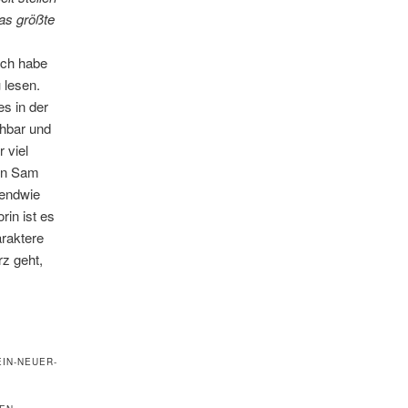
das größte
ich habe
 lesen.
es in der
ehbar und
 viel
von Sam
gendwie
rin ist es
raktere
rz geht,
IN-NEUER-