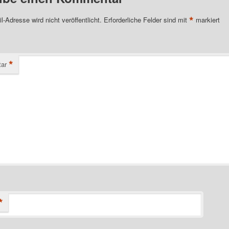
*
l-Adresse wird nicht veröffentlicht.
Erforderliche Felder sind mit
markiert
*
ar
*