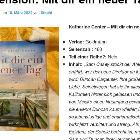
ht am
18. März 2022
von
Stephi
Katherine Center – Mit dir ein n
Verlag:
Goldmann
Seitenzahl:
480
Teil einer Reihe?:
Nein
Inhalt:
„Sam Casey stockt der Atem
erfährt, wer der neue Direktor an i
wird: Duncan Carpenter. Ihre große 
Liebe. Seinetwegen hat sie ihr alte
Kalifornien hinter sich gelassen un
von Mexiko einen Neuanfang gewa
sie erkennt Duncan kaum wieder: D
so lebenslustige und charismatis
wirkt jetzt verbittert und streng. Als
Existenz der Schule bedroht ist, 
Sam und Duncan ihrer Vergangenhe