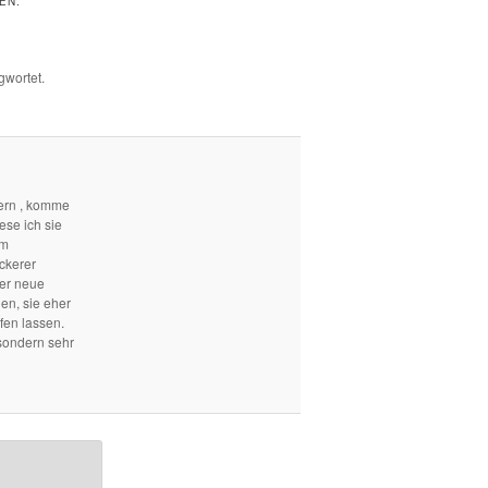
EN.
gwortet.
ern , komme
ese ich sie
em
ckerer
mer neue
len, sie eher
fen lassen.
sondern sehr