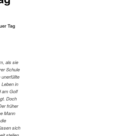
euer Tag
, als sie
hrer Schule
unerfüllte
s Leben in
d am Golf
gt. Doch
er früher
che Mann
 die
müssen sich
it stellen