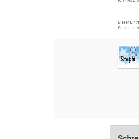
ICH HABE 
Dieser Eint
Setze ein L
Schre