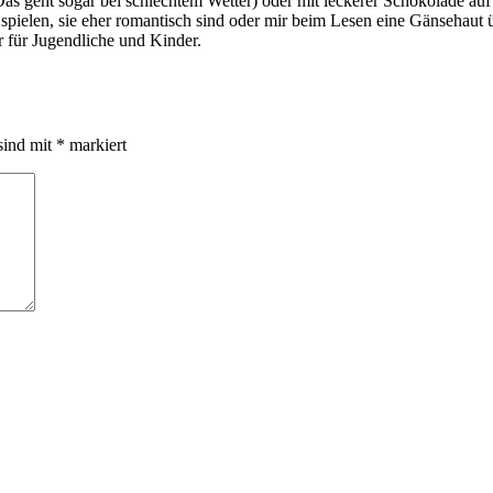
s geht sogar bei schlechtem Wetter) oder mit leckerer Schokolade au
ie spielen, sie eher romantisch sind oder mir beim Lesen eine Gänsehau
 für Jugendliche und Kinder.
sind mit
*
markiert