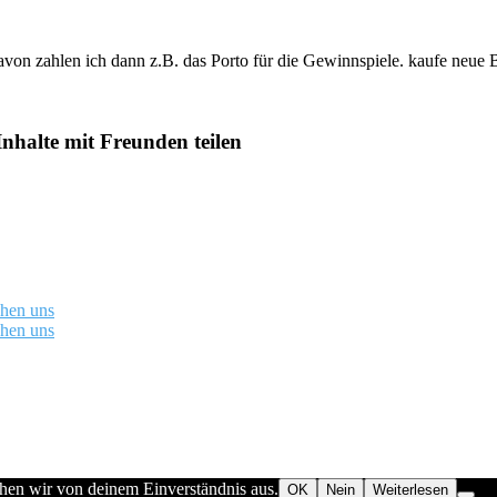
davon zahlen ich dann z.B. das Porto für die Gewinnspiele. kaufe neue 
Inhalte mit Freunden teilen
chen uns
chen uns
ehen wir von deinem Einverständnis aus.
OK
Nein
Weiterlesen