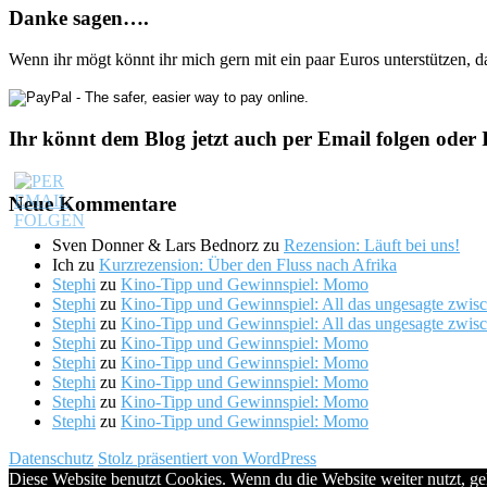
Danke sagen….
Wenn ihr mögt könnt ihr mich gern mit ein paar Euros unterstützen, 
Ihr könnt dem Blog jetzt auch per Email folgen oder 
Neue Kommentare
Sven Donner & Lars Bednorz
zu
Rezension: Läuft bei uns!
Ich
zu
Kurzrezension: Über den Fluss nach Afrika
Stephi
zu
Kino-Tipp und Gewinnspiel: Momo
Stephi
zu
Kino-Tipp und Gewinnspiel: All das ungesagte zwis
Stephi
zu
Kino-Tipp und Gewinnspiel: All das ungesagte zwis
Stephi
zu
Kino-Tipp und Gewinnspiel: Momo
Stephi
zu
Kino-Tipp und Gewinnspiel: Momo
Stephi
zu
Kino-Tipp und Gewinnspiel: Momo
Stephi
zu
Kino-Tipp und Gewinnspiel: Momo
Stephi
zu
Kino-Tipp und Gewinnspiel: Momo
Datenschutz
Stolz präsentiert von WordPress
Diese Website benutzt Cookies. Wenn du die Website weiter nutzt, g