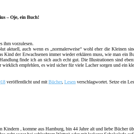
us – Oje, ein Buch!
 es ihm vorzulesen.
solut aktuell, auch wenn es „normalerweise“ wohl eher die Kleinen si
 das Kind der Erwachsenen immer wieder erklären muss, wie man ein Buc
“ Handlung finde ich an sich auch echt gut. Die Illustrationen sind eb
r wirklich empfehlen, es wird sicher für viele Lacher sorgen und ein k
018
veröffentlicht und mit
Bücher
,
Lesen
verschlagwortet. Setze ein Le
indern , komme aus Hamburg, bin 44 Jahre alt und liebe Bücher über a