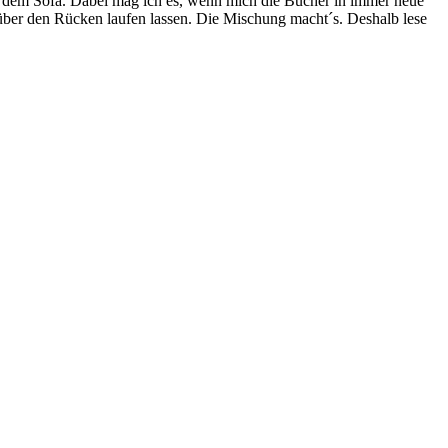
f dem Sofa. Dabei mag ich es, wenn mich die Bücher in immer neue
t über den Rücken laufen lassen. Die Mischung macht´s. Deshalb lese