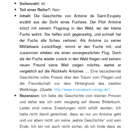
Seitenzahl:
40
Teil einer Reihe?:
Nein
Inhalt:
Die Geschichte von Antoine de Saint-Exupéry
erzählt aus der Sicht eines Fuchses.
Der Pilot Antoine
stürzt mit seinem Flugzeug in den Wald, wo der kleine
Fuchs wohnt. Sie helfen sich gegenseitig, und schnell hat
der Fuchs alle Scheu verloren. Als Antoine zu seiner
Militärbasis zurückfliegt, nimmt er den Fuchs mit, und
zusammen erleben sie einen unvergesslichen Flug. Doch
als der Fuchs wieder zurück in den Wald fliegen und seinem
neuen Freund seine Welt zeigen möchte, wartet er
vergeblich auf die Rückkehr Antoines …
Eine bezaubernde
Geschichte voller Poesie über den Traum vom Fliegen und
die Freundschaft vor dem Hintergrund des zweiten
Weltkriegs.
(Quelle:
http://www.knesebeck-verlag.de/)
Rezension:
Ich liebe die Geschichte vom kleinen Prinzen
und daher war ich sehr neugierig auf dieses Bilderbuch.
Leider sind meine Erwartungen nicht erfüllt worden. Ich
hatte nicht damit gerechnet, dass es nur um Antoine geht
und vor allem nicht um seine „wahre Geschichte“ und sein
Ende. Ich bin mir auch nicht sicher, ob ich finde dass es