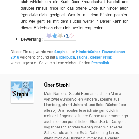
sich wirklich um ein Buch über Freundschaft handelt und
darüber hinaus finde ich das offene Ende für Kinder auch
irgendwie nicht geeignet. Was ist mit dem Piloten passiert
und wie geht es mit dem Fuchs weiter ? Daher kann ich
dieses Bilderbuch eher nicht weiter empfehlen.
Bewertung:
Dieser Eintrag wurde von
Stephi
unter
Kinderbücher
,
Rezensionen
2018
veröffentlicht und mit
Bilderbuch
,
Fuchs
,
kleiner Prinz
verschlagwortet. Setze ein Lesezeichen für den
Permalink
.
Über Stephi
Mein Name ist Stephi Hermann, ich bin Mama
von zwei wundervollen Kindern , komme aus
Hamburg, bin 44 Jahre alt und liebe Bücher über
alles :-). Am liebsten lese ich sie gemütlich in
meiner Hängematte in der Sonne und neuerdings
auch meinem gemütlichen Strandkorb (Das geht
sogar bei schlechtem Wetter) oder mit leckerer
Schokolade auf dem Sofa. Dabei mag ich es,
wenn mich die Bücher in immer neue Welten