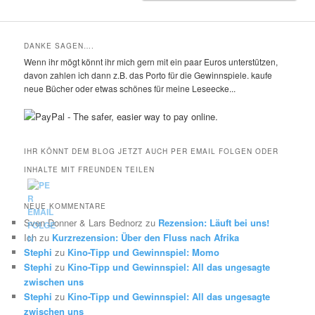
DANKE SAGEN….
Wenn ihr mögt könnt ihr mich gern mit ein paar Euros unterstützen,
davon zahlen ich dann z.B. das Porto für die Gewinnspiele. kaufe
neue Bücher oder etwas schönes für meine Leseecke...
IHR KÖNNT DEM BLOG JETZT AUCH PER EMAIL FOLGEN ODER
INHALTE MIT FREUNDEN TEILEN
NEUE KOMMENTARE
Sven Donner & Lars Bednorz
zu
Rezension: Läuft bei uns!
Ich
zu
Kurzrezension: Über den Fluss nach Afrika
Stephi
zu
Kino-Tipp und Gewinnspiel: Momo
Stephi
zu
Kino-Tipp und Gewinnspiel: All das ungesagte
zwischen uns
Stephi
zu
Kino-Tipp und Gewinnspiel: All das ungesagte
zwischen uns