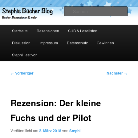
Zum
primären
Such
Inhalt
springen
Stephis Bücher Blog
Hauptmenü
Startseite
Rezensionen
SUB & Leselisten
Diskussion
Impressum
Datenschutz
Gewinnen
Stephi liest vor
Beitragsnavigation
←
Vorheriger
Nächster
→
Rezension: Der kleine
Fuchs und der Pilot
Veröffentlicht am
2. März 2018
von
Stephi