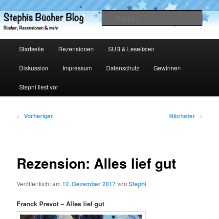
Zum
primären
Such
Inhalt
springen
Stephis Bücher Blog
Hauptmenü
Startseite
Rezensionen
SUB & Leselisten
Diskussion
Impressum
Datenschutz
Gewinnen
Stephi liest vor
Beitragsnavigation
←
Vorheriger
Nächster
→
Rezension: Alles lief gut
Veröffentlicht am
12. Dezember 2017
von
Stephi
Franck Prevot – Alles lief gut