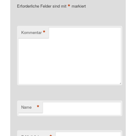
*
Erforderliche Felder sind mit
markiert
*
Kommentar
*
Name